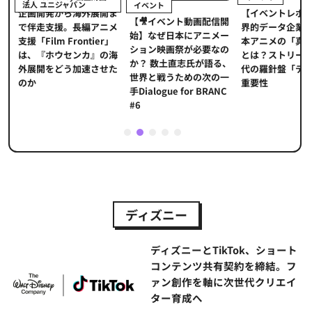
法人 ユニジャパン
イベント
【イベントレポ
メ
企画開発から海外展開ま
【🎥イベント動画配信開
界的データ企業
適
で伴走支援。長編アニメ
始】なぜ日本にアニメー
本アニメの「真
プ
支援「Film Frontier」
ション映画祭が必要なの
とは？ストリー
に
は、『ホウセンカ』の海
か？ 数土直志氏が語る、
代の羅針盤「デ
ソ
外展開をどう加速させた
世界と戦うための次の一
重要性
のか
手Dialogue for BRANC
#6
1
2
3
4
5
ディズニー
ディズニーとTikTok、ショート
コンテンツ共有契約を締結。フ
ァン創作を軸に次世代クリエイ
ター育成へ