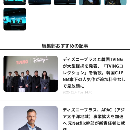
編集部おすすめの記事
ディズニープラスと韓国TVING
が大型提携を発表、「TVINGコ
レクション」を新設。韓国CJ E
NM傘下の人気作が追加料金なし
で見放題に
2025.11.4 Tue 14:45
ディズニープラス、APAC（アジ
ア太平洋地域）事業拡大を加速
へ 元Netflix幹部が新責任者に就
任