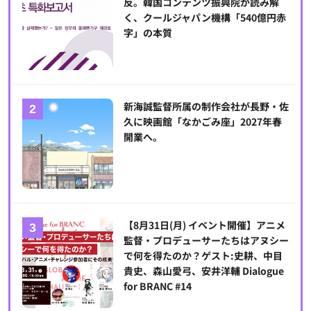
反。韓国コンテンツ振興院が読み解
く、クールジャパン機構「540億円赤
字」の本質
新海誠監督所属の制作会社が長野・佐
久に映画館「なかごみ座」2027年春
開業へ。
【8月31日(月) イベント開催】アニメ
監督・プロデューサーたちはアヌシー
で何を得たのか？ゲスト:史耕、中目
貴史、森山愛弓、安井洋輔 Dialogue
for BRANC #14