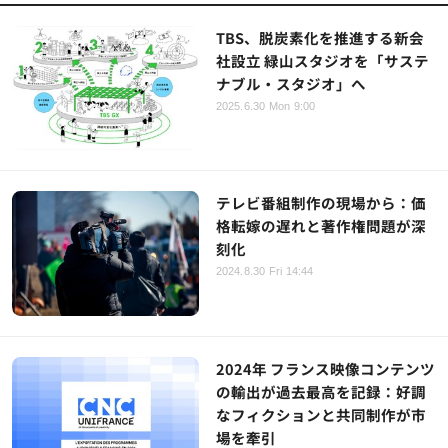
TBS、脱炭素化を推進する新会
社設立 緑山スタジオを「サステ
ナブル・スタジオ」へ
2025.6.30 Mon 9:00
テレビ番組制作の現場から：価
格転嫁の遅れと著作権問題が深
刻化
2024.8.30 Fri 14:44
2024年 フランス映像コンテンツ
の輸出が過去最高を記録：好調
なフィクションと共同制作が市
場を牽引