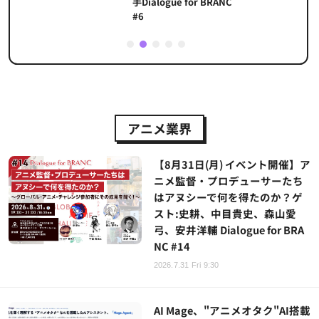
手Dialogue for BRANC
#6
1
2
3
4
5
アニメ業界
【8月31日(月) イベント開催】ア
ニメ監督・プロデューサーたち
はアヌシーで何を得たのか？ゲ
スト:史耕、中目貴史、森山愛
弓、安井洋輔 Dialogue for BRA
NC #14
2026.7.31 Fri 9:30
AI Mage、"アニメオタク"AI搭載