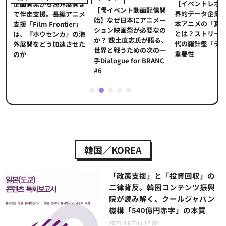
【イベントレポ
メ
企画開発から海外展開ま
【🎥イベント動画配信開
界的データ企業
適
で伴走支援。長編アニメ
始】なぜ日本にアニメー
本アニメの「真
プ
支援「Film Frontier」
ション映画祭が必要なの
とは？ストリー
に
は、『ホウセンカ』の海
か？ 数土直志氏が語る、
代の羅針盤「デ
ソ
外展開をどう加速させた
世界と戦うための次の一
重要性
のか
手Dialogue for BRANC
#6
1
2
3
4
5
韓国／KOREA
「政策支援」と「投資回収」の
二律背反。韓国コンテンツ振興
院が読み解く、クールジャパン
機構「540億円赤字」の本質
2026.8.6 Thu 12:00