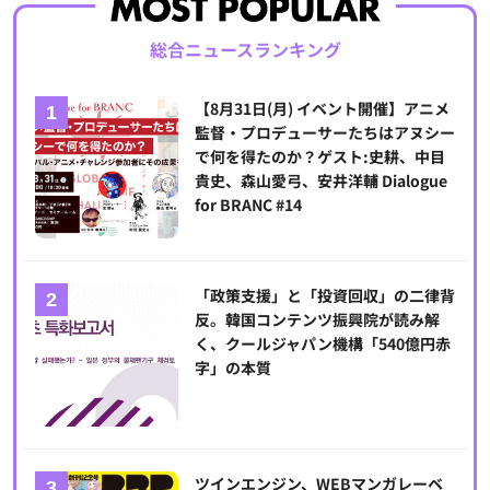
総合ニュースランキング
【8月31日(月) イベント開催】アニメ
監督・プロデューサーたちはアヌシー
で何を得たのか？ゲスト:史耕、中目
貴史、森山愛弓、安井洋輔 Dialogue
for BRANC #14
「政策支援」と「投資回収」の二律背
反。韓国コンテンツ振興院が読み解
く、クールジャパン機構「540億円赤
字」の本質
ツインエンジン、WEBマンガレーベ