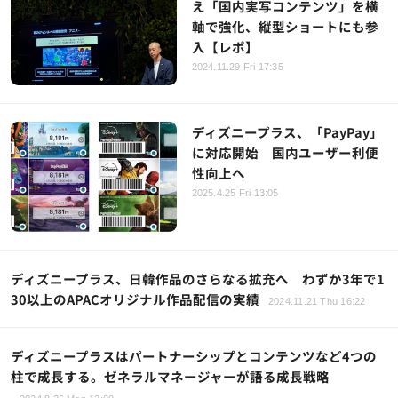
え「国内実写コンテンツ」を横
軸で強化、縦型ショートにも参
入【レポ】
2024.11.29 Fri 17:35
ディズニープラス、「PayPay」
に対応開始 国内ユーザー利便
性向上へ
2025.4.25 Fri 13:05
ディズニープラス、日韓作品のさらなる拡充へ わずか3年で1
30以上のAPACオリジナル作品配信の実績
2024.11.21 Thu 16:22
ディズニープラスはパートナーシップとコンテンツなど4つの
柱で成長する。ゼネラルマネージャーが語る成長戦略