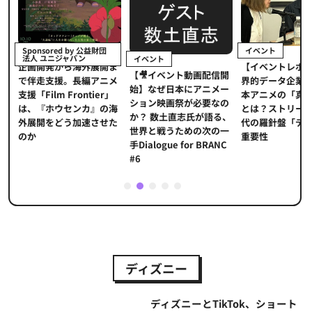
イベント
Sponsored by 公益財団
法人 ユニジャパン
イベント
【イベントレポ
メ
企画開発から海外展開ま
【🎥イベント動画配信開
界的データ企業
適
で伴走支援。長編アニメ
始】なぜ日本にアニメー
本アニメの「真
プ
支援「Film Frontier」
ション映画祭が必要なの
とは？ストリー
に
は、『ホウセンカ』の海
か？ 数土直志氏が語る、
代の羅針盤「デ
ソ
外展開をどう加速させた
世界と戦うための次の一
重要性
のか
手Dialogue for BRANC
#6
1
2
3
4
5
ディズニー
ディズニーとTikTok、ショート