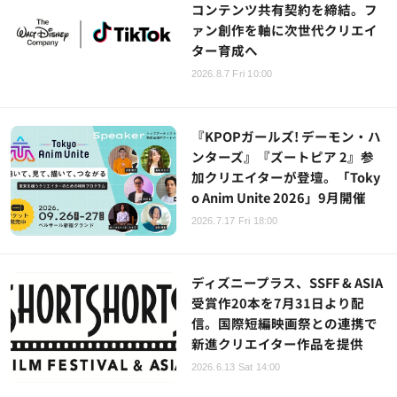
コンテンツ共有契約を締結。フ
ァン創作を軸に次世代クリエイ
ター育成へ
2026.8.7 Fri 10:00
『KPOPガールズ! デーモン・ハ
ンターズ』『ズートピア 2』参
加クリエイターが登壇。「Toky
o Anim Unite 2026」9月開催
2026.7.17 Fri 18:00
ディズニープラス、SSFF & ASIA
受賞作20本を7月31日より配
信。国際短編映画祭との連携で
新進クリエイター作品を提供
2026.6.13 Sat 14:00