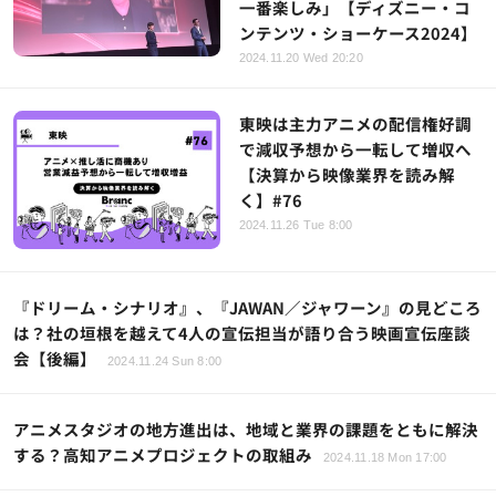
一番楽しみ」【ディズニー・コ
ンテンツ・ショーケース2024】
2024.11.20 Wed 20:20
東映は主力アニメの配信権好調
で減収予想から一転して増収へ
【決算から映像業界を読み解
く】#76
2024.11.26 Tue 8:00
『ドリーム・シナリオ』、『JAWAN／ジャワーン』の見どころ
は？社の垣根を越えて4人の宣伝担当が語り合う映画宣伝座談
会【後編】
2024.11.24 Sun 8:00
アニメスタジオの地方進出は、地域と業界の課題をともに解決
する？高知アニメプロジェクトの取組み
2024.11.18 Mon 17:00