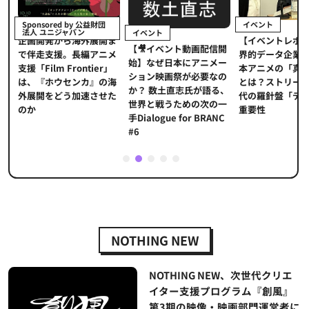
イベント
Sponsored by 公益財団
法人 ユニジャパン
イベント
【イベントレポ
メ
企画開発から海外展開ま
【🎥イベント動画配信開
界的データ企業
適
で伴走支援。長編アニメ
始】なぜ日本にアニメー
本アニメの「真
プ
支援「Film Frontier」
ション映画祭が必要なの
とは？ストリー
に
は、『ホウセンカ』の海
か？ 数土直志氏が語る、
代の羅針盤「デ
ソ
外展開をどう加速させた
世界と戦うための次の一
重要性
のか
手Dialogue for BRANC
#6
1
2
3
4
5
NOTHING NEW
NOTHING NEW、次世代クリエ
イター支援プログラム『創風』
第3期の映像・映画部門運営者に