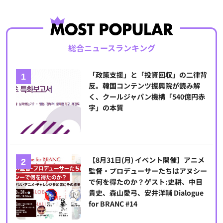
総合ニュースランキング
「政策支援」と「投資回収」の二律背
反。韓国コンテンツ振興院が読み解
く、クールジャパン機構「540億円赤
字」の本質
【8月31日(月) イベント開催】アニメ
監督・プロデューサーたちはアヌシー
で何を得たのか？ゲスト:史耕、中目
貴史、森山愛弓、安井洋輔 Dialogue
for BRANC #14