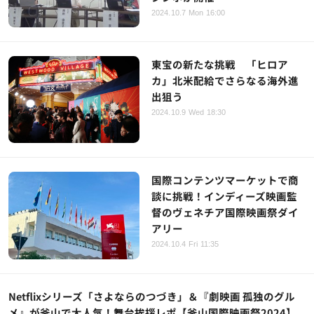
2024.10.7 Mon 16:00
東宝の新たな挑戦 「ヒロア
カ」北米配給でさらなる海外進
出狙う
2024.10.9 Wed 18:30
国際コンテンツマーケットで商
談に挑戦！インディーズ映画監
督のヴェネチア国際映画祭ダイ
アリー
2024.10.4 Fri 11:35
Netflixシリーズ「さよならのつづき」＆『劇映画 孤独のグル
メ』が釜山で大人気！舞台挨拶レポ【釜山国際映画祭2024】