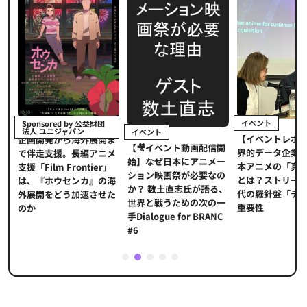
イベント
Sponsored by 公益財団
法人 ユニジャパン
イベント
【イベントレポ
メ
企画開発から海外展開ま
【🎥イベント動画配信開
界的データ企業
適
で伴走支援。長編アニメ
始】なぜ日本にアニメー
本アニメの「真
プ
支援「Film Frontier」
ション映画祭が必要なの
とは？ストリー
に
は、『ホウセンカ』の海
か？ 数土直志氏が語る、
代の羅針盤「デ
ソ
外展開をどう加速させた
世界と戦うための次の一
重要性
のか
手Dialogue for BRANC
#6
1
2
3
4
5