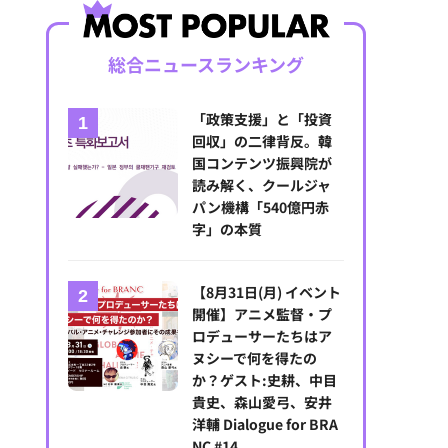
総合ニュースランキング
「政策支援」と「投資
回収」の二律背反。韓
国コンテンツ振興院が
読み解く、クールジャ
パン機構「540億円赤
字」の本質
【8月31日(月) イベント
開催】アニメ監督・プ
ロデューサーたちはア
ヌシーで何を得たの
か？ゲスト:史耕、中目
貴史、森山愛弓、安井
洋輔 Dialogue for BRA
NC #14