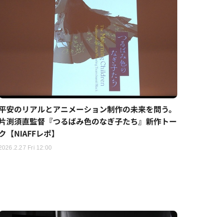
平安のリアルとアニメーション制作の未来を問う。
片渕須直監督『つるばみ色のなぎ子たち』新作トー
ク【NIAFFレポ】
2026.2.27 Fri 12:00