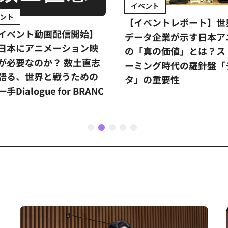
イベント
ント
【イベントレポート】世
イベント動画配信開始】
データ企業が示す日本ア
日本にアニメーション映
の「真の価値」とは？ス
が必要なのか？ 数土直志
ーミング時代の羅針盤「
語る、世界と戦うための
タ」の重要性
手Dialogue for BRANC
1
2
3
4
5