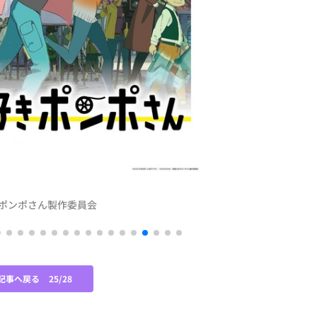
好きポンポさん製作委員会
©
記事へ戻る
25/28