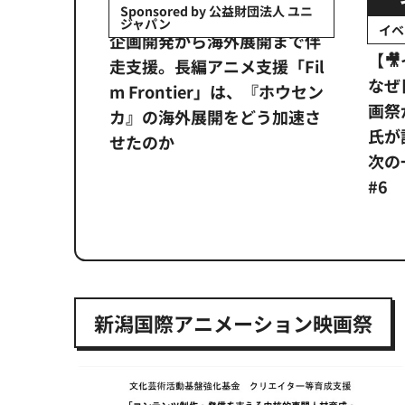
会社日立システ
Sponsored by 公益財団法人 ユニ
ジャパン
イベ
ンタメ業界
企画開発から海外展開まで伴
【
正化」。
走支援。長編アニメ支援「Fil
なぜ
アンス違
m Frontier」は、『ホウセン
画祭
システム
カ』の海外展開をどう加速さ
氏が
せたのか
次の一
#6
新潟国際アニメーション映画祭