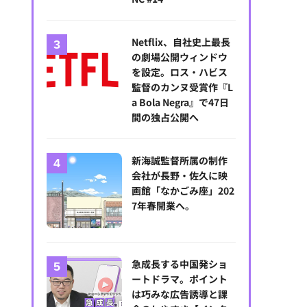
Netflix、自社史上最長
の劇場公開ウィンドウ
を設定。ロス・ハビス
監督のカンヌ受賞作『L
a Bola Negra』で47日
間の独占公開へ
新海誠監督所属の制作
会社が長野・佐久に映
『君たちはどう生きるか』
画館「なかごみ座」202
 2023 Studio Ghibli
7年春開業へ。
急成長する中国発ショ
ートドラマ。ポイント
は巧みな広告誘導と課