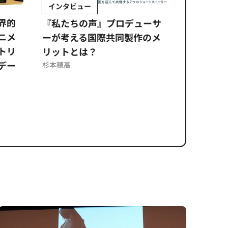
インタビュー
Sponso
ムズ
界的
『私たちの声』プロデューサ
公​​取委
ニメ
ーが考える国際共同製作のメ
に問われ
トリ
リットとは？
意図せぬ
デー
反を未然
杉本穂高
ズのソリ