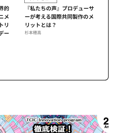
ムズ
界的
『私たちの声』プロデューサ
公​​取委
ニメ
ーが考える国際共同製作のメ
に問われ
トリ
リットとは？
意図せぬ
デー
反を未然
杉本穂高
ズのソリ