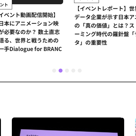
ント
【イベントレポート】世
イベント動画配信開始】
データ企業が示す日本ア
日本にアニメーション映
の「真の価値」とは？ス
が必要なのか？ 数土直志
ーミング時代の羅針盤「
語る、世界と戦うための
タ」の重要性
手Dialogue for BRANC
1
2
3
4
5