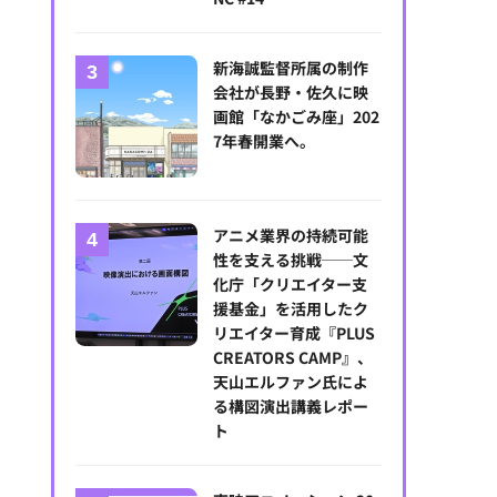
新海誠監督所属の制作
会社が長野・佐久に映
画館「なかごみ座」202
7年春開業へ。
『洗浄』場面写真
アニメ業界の持続可能
性を支える挑戦──文
化庁「クリエイター支
援基金」を活用したク
リエイター育成『PLUS
CREATORS CAMP』、
天山エルファン氏によ
る構図演出講義レポー
ト