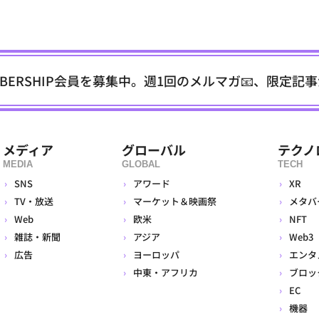
EMBERSHIP会員を募集中。週1回のメルマガ📧、限定記
メディア
グローバル
テクノ
MEDIA
GLOBAL
TECH
SNS
アワード
XR
TV・放送
マーケット＆映画祭
メタバ
Web
欧米
NFT
雑誌・新聞
アジア
Web3
広告
ヨーロッパ
エンタ
中東・アフリカ
ブロッ
EC
機器