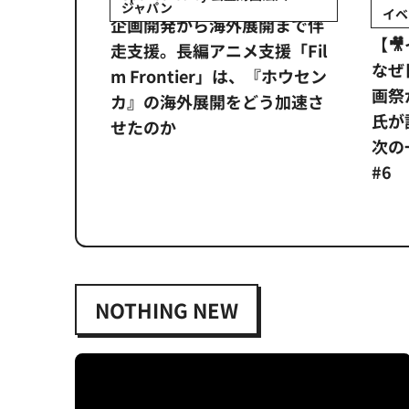
ジャパン
イベ
ンタメ業界
企画開発から海外展開まで伴
【
正化」。
走支援。長編アニメ支援「Fil
なぜ
アンス違
m Frontier」は、『ホウセン
画祭
システム
カ』の海外展開をどう加速さ
氏が
せたのか
次の一
#6
NOTHING NEW