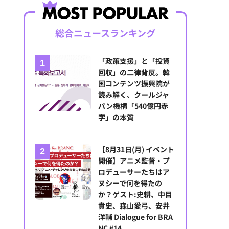
総合ニュースランキング
「政策支援」と「投資
回収」の二律背反。韓
国コンテンツ振興院が
読み解く、クールジャ
パン機構「540億円赤
字」の本質
【8月31日(月) イベント
開催】アニメ監督・プ
ロデューサーたちはア
ヌシーで何を得たの
か？ゲスト:史耕、中目
貴史、森山愛弓、安井
洋輔 Dialogue for BRA
NC #14