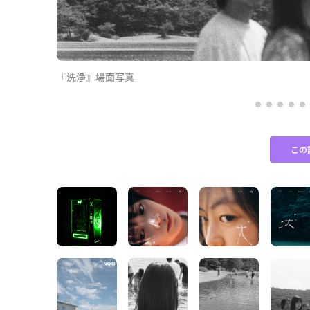
『洗浄』場面写真
この