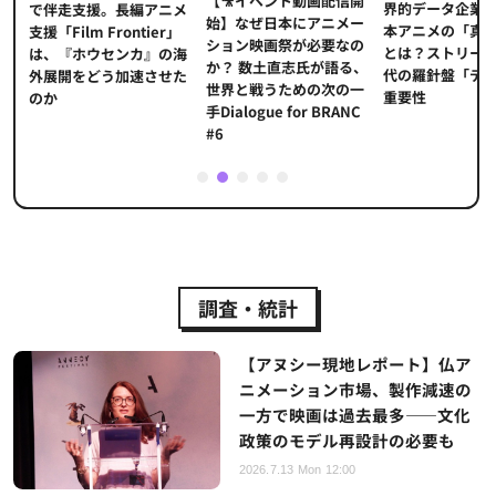
【🎥イベント動画配信開
界的データ企業
適
で伴走支援。長編アニメ
始】なぜ日本にアニメー
本アニメの「真
プ
支援「Film Frontier」
ション映画祭が必要なの
とは？ストリー
に
は、『ホウセンカ』の海
か？ 数土直志氏が語る、
代の羅針盤「デ
ソ
外展開をどう加速させた
世界と戦うための次の一
重要性
のか
手Dialogue for BRANC
#6
1
2
3
4
5
調査・統計
【アヌシー現地レポート】仏ア
ニメーション市場、製作減速の
一方で映画は過去最多——文化
政策のモデル再設計の必要も
2026.7.13 Mon 12:00