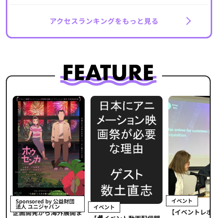
アクセスランキングをもっと見る
イベント
Sponsored by 公益財団
法人 ユニジャパン
イベント
【イベントレポ
メ
企画開発から海外展開ま