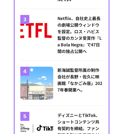
Netflix、自社史上最長
の劇場公開ウィンドウ
を設定。ロス・ハビス
監督のカンヌ受賞作『L
a Bola Negra』で47日
間の独占公開へ
新海誠監督所属の制作
会社が長野・佐久に映
『アステロイド・シティ』
画館「なかごみ座」202
2023 FOCUS FEATURES, LLC.
7年春開業へ。
ディズニーとTikTok、
ショートコンテンツ共
有契約を締結。ファン