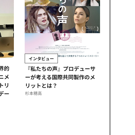
インタビュー
Sponso
ムズ
界的
『私たちの声』プロデューサ
公​​取委
ニメ
ーが考える国際共同製作のメ
に問われ
トリ
リットとは？
意図せぬ
デー
反を未然
杉本穂高
ズのソリ