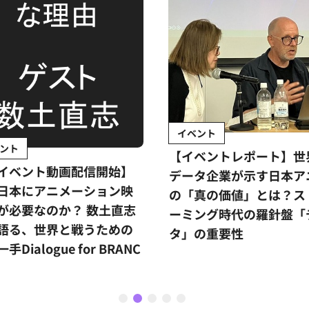
イベント
ント
【イベントレポート】世
イベント動画配信開始】
データ企業が示す日本ア
日本にアニメーション映
の「真の価値」とは？ス
が必要なのか？ 数土直志
ーミング時代の羅針盤「
語る、世界と戦うための
タ」の重要性
手Dialogue for BRANC
1
2
3
4
5