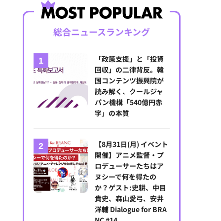
総合ニュースランキング
「政策支援」と「投資
回収」の二律背反。韓
国コンテンツ振興院が
読み解く、クールジャ
パン機構「540億円赤
字」の本質
【8月31日(月) イベント
開催】アニメ監督・プ
ロデューサーたちはア
ヌシーで何を得たの
か？ゲスト:史耕、中目
貴史、森山愛弓、安井
洋輔 Dialogue for BRA
NC #14