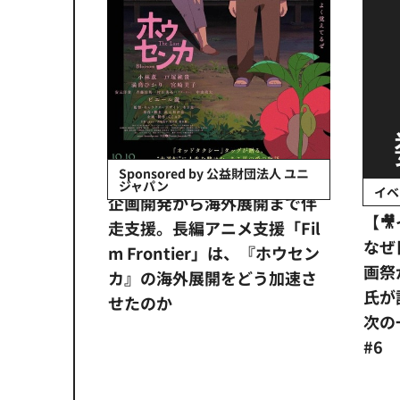
会社日立システ
Sponsored by 公益財団法人 ユニ
ジャパン
イベ
ンタメ業界
企画開発から海外展開まで伴
【
正化」。
走支援。長編アニメ支援「Fil
なぜ
アンス違
m Frontier」は、『ホウセン
画祭
システム
カ』の海外展開をどう加速さ
氏が
せたのか
次の一
#6