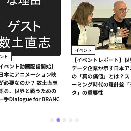
イベント
ント
【イベントレポート】世
イベント動画配信開始】
データ企業が示す日本ア
日本にアニメーション映
の「真の価値」とは？ス
が必要なのか？ 数土直志
ーミング時代の羅針盤「
語る、世界と戦うための
タ」の重要性
手Dialogue for BRANC
1
2
3
4
5