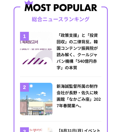
総合ニュースランキング
「政策支援」と「投資
回収」の二律背反。韓
国コンテンツ振興院が
読み解く、クールジャ
パン機構「540億円赤
字」の本質
新海誠監督所属の制作
会社が長野・佐久に映
画館「なかごみ座」202
7年春開業へ。
【8月31日(月) イベント