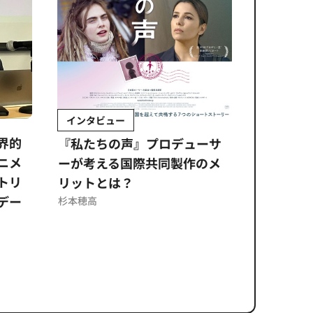
インタビュー
Sponso
ムズ
界的
『私たちの声』プロデューサ
公​​取委
ニメ
ーが考える国際共同製作のメ
に問われ
トリ
リットとは？
意図せぬ
デー
反を未然
杉本穂高
ズのソリ