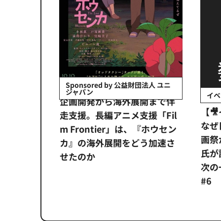
会社日立システ
Sponsored by 公益財団法人 ユニ
ジャパン
イベ
ンタメ業界
企画開発から海外展開まで伴
【
正化」。
走支援。長編アニメ支援「Fil
なぜ
アンス違
m Frontier」は、『ホウセン
画祭
システム
カ』の海外展開をどう加速さ
氏が
せたのか
次の一
#6