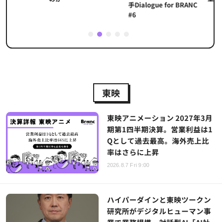
手Dialogue for BRANC
#6
1
2
3
4
5
東映
東映アニメーション 2027年3月
期第1四半期決算。営業利益は1
Qとして過去最高。海外売上比
率はさらに上昇
2026.8.7 Fri 9:00
ハイパーダインと東映ツークン
研究所がデジタルヒューマン事