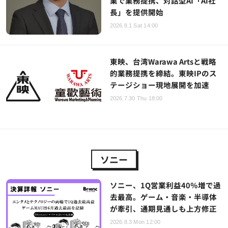
業で業務提携、対話型AI「AI社
長」を提供開始
2026.8.1 Sat 14:00
東映、台湾Warawa Artsと戦略
的業務提携を締結。東映IPのス
テージショー現地展開を加速
2026.7.30 Thu 18:00
ソニー
ソニー、1Q営業利益40％増で過
去最高。ゲーム・音楽・半導体
が牽引、通期見通しも上方修正
2026.8.3 Mon 12:00