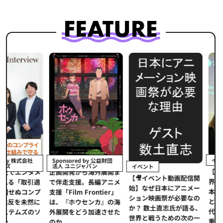
イベント
Sponsored by 公益財団
法人 ユニジャパン
イベント
【イベントレポ
タメ
企画開発から海外展開ま
【🎥イベント動画配信開
界的データ企業
適
で伴走支援。長編アニメ
始】なぜ日本にアニメー
本アニメの「真
プ
支援「Film Frontier」
ション映画祭が必要なの
とは？ストリー
に
は、『ホウセンカ』の海
か？ 数土直志氏が語る、
代の羅針盤「デ
ソ
外展開をどう加速させた
世界と戦うための次の一
重要性
のか