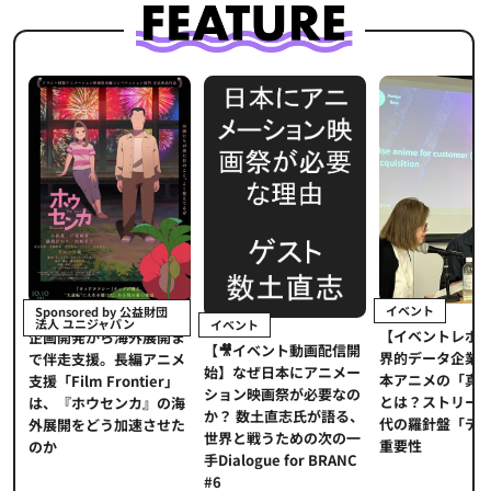
イベント
Sponsored by 公益財団
法人 ユニジャパン
イベント
【イベントレポ
メ
企画開発から海外展開ま
【🎥イベント動画配信開
界的データ企業
適
で伴走支援。長編アニメ
始】なぜ日本にアニメー
本アニメの「真
プ
支援「Film Frontier」
ション映画祭が必要なの
とは？ストリー
に
は、『ホウセンカ』の海
か？ 数土直志氏が語る、
代の羅針盤「デ
ソ
外展開をどう加速させた
世界と戦うための次の一
重要性
のか
手Dialogue for BRANC
#6