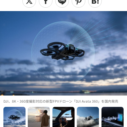
DJI、8K・360度撮影対応の新型FPVドローン「DJI Avata 360」を国内発売