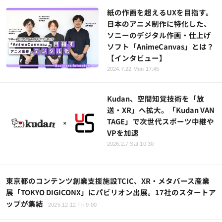
紙の作画を超えるUXを目指す。
日本のアニメ制作に特化した、
ソニーのデジタル作画・仕上げ
ソフト「AnimeCanvas」とは？
【インタビュー】
2024.7.22 Mon 17:45
Kudan、空間知覚技術を「放
送・XR」へ拡大。「Kudan VAN
TAGE」で次世代スポーツ中継や
VPを加速
2026.2.7 Sat 10:30
東京都のコンテンツ創業支援施設TCIC、XR・メタバース産業
展「TOKYO DIGICONX」にパビリオン出展。17社のスタートア
ップが集結
2025.12.12 Fri 9:00