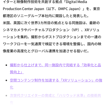
イターと映像制作技術を共創する拠点「Digital Media
Production Center Japan（以下、DMPC Japan）」を、東京
都港区のソニーグループ本社内に開設したと発表した。
米国、英国に次ぐ世界3カ所目の拠点となる同施設は、最新の
シネマカメラやバーチャルプロダクション（VP）、XRソリュ
ーションを集約。撮影からポストプロダクションまでの一連の
ワークフローを一気通貫で検証できる環境を整備し、国内の映
像産業の高度化とグローバル連携を加速させる狙いだ。
撮影から仕上げまで、同一施設内で完結する「効率化と品
質向上」
空間コンテンツ制作を加速する「XRソリューション」の強
化
次世代クリエイターの育成と「ハリウッド水準」の技術共
有