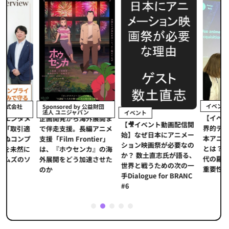
イベント
Sponsored by 公益財団
法人 ユニジャパン
イベント
【イベントレポ
メ
企画開発から海外展開ま
【🎥イベント動画配信開
界的データ企業
適
で伴走支援。長編アニメ
始】なぜ日本にアニメー
本アニメの「真
プ
支援「Film Frontier」
ション映画祭が必要なの
とは？ストリー
に
は、『ホウセンカ』の海
か？ 数土直志氏が語る、
代の羅針盤「デ
ソ
外展開をどう加速させた
世界と戦うための次の一
重要性
のか
手Dialogue for BRANC
#6
1
2
3
4
5