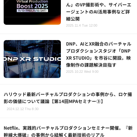
ん」のVP撮影術や、サイバーエ
ージェントのAI活用事例など詳
細公開
2025.11.4 Tue 12:00
DNP、AIとXR融合のバーチャル
プロダクションスタジオ「DNP
XR STUDIO」を市谷に開設。映
像制作の課題解決目指す
2025.10.22 Wed 9:00
ハリウッド最新バーチャルプロダクションの事例から、ロケ撮
影の価値について議論【第14回MPAセミナー③】
2024.12.12 Thu 8:30
Netflix、実践的バーチャルプロダクションセミナー開催。『新
幹線大爆破』の事例から紐解く最新技術のリアル