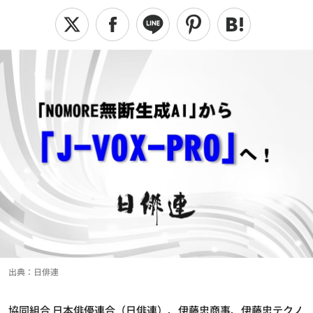
出典：日俳連
協同組合 日本俳優連合（日俳連）、伊藤忠商事、伊藤忠テクノ