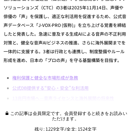
ソリューションズ（CTC）の3者は2025年11月14日、声優や
俳優の「声」を保護し、適正な利活用を促進するため、公式音
声データベース「J-VOX-PRO (仮称)」を立ち上げる覚書を締結
したと発表した。急速に普及する生成AIによる音声の不正利用
対策と、健全な音声AIビジネスの推進、さらに海外展開までを
一体的に支援する。3者は行政とも連携し、制度整備やルール
形成を進め、日本の「プロの声」を守る基盤構築を目指す。
権利保護と健全な市場形成が急務
公式DB提供する“安心・安全”な利活用
13兆円市場へ―音声ライセンスと海外展開の将来性
この記事は会員限定です。会員登録すると続きをお読みい
ただけます。
残り: 1229文字/全文: 1524文字