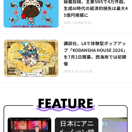
疑義投稿、主要SNSで4万件超。
生成AI時代の経済的損失は最大4
5億円規模に
2026.7.8 Wed 9:00
講談社、LAで体験型ポップアッ
プ「KODANSHA HOUSE 2026」
を7月2日開幕。西海岸では初開
催
2026.6.30 Tue 9:00