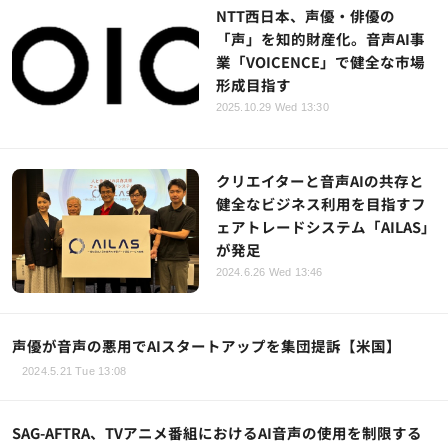
NTT西日本、声優・俳優の
「声」を知的財産化。音声AI事
業「VOICENCE」で健全な市場
形成目指す
2025.10.29 Wed 13:30
クリエイターと音声AIの共存と
健全なビジネス利用を目指すフ
ェアトレードシステム「AILAS」
が発足
2024.6.26 Wed 13:46
声優が音声の悪用でAIスタートアップを集団提訴【米国】
2024.5.21 Tue 13:08
SAG-AFTRA、TVアニメ番組におけるAI音声の使用を制限する