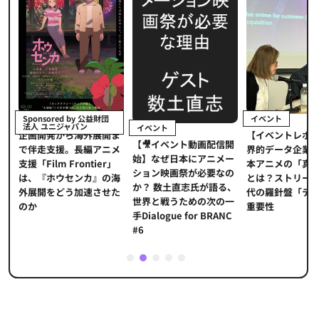
イベント
Sponsored by 公益財団
法人 ユニジャパン
イベント
【イベントレポ
メ
企画開発から海外展開ま
【🎥イベント動画配信開
界的データ企業
適
で伴走支援。長編アニメ
始】なぜ日本にアニメー
本アニメの「真
プ
支援「Film Frontier」
ション映画祭が必要なの
とは？ストリー
に
は、『ホウセンカ』の海
か？ 数土直志氏が語る、
代の羅針盤「デ
ソ
外展開をどう加速させた
世界と戦うための次の一
重要性
のか
手Dialogue for BRANC
#6
1
2
3
4
5