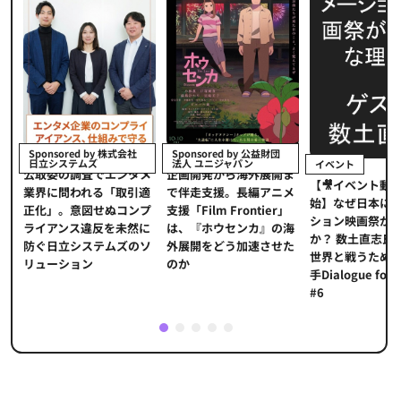
Sponsored by 株式会社
Sponsored by 公益財団
日立システムズ
法人 ユニジャパン
イベント
ュ
公​​取委の調査でエンタメ
企画開発から海外展開ま
【🎥イベント動
同
業界に問われる「取引適
で伴走支援。長編アニメ
始】なぜ日本に
正化」。意図せぬコンプ
支援「Film Frontier」
ション映画祭が
ライアンス違反を未然に
は、『ホウセンカ』の海
か？ 数土直志氏
防ぐ日立システムズのソ
外展開をどう加速させた
世界と戦うため
リューション​
のか
手Dialogue for
#6
1
2
3
4
5