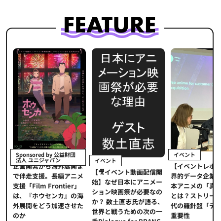
イベント
Sponsored by 公益財団
法人 ユニジャパン
イベント
【イベントレポ
メ
企画開発から海外展開ま
【🎥イベント動画配信開
界的データ企業
適
で伴走支援。長編アニメ
始】なぜ日本にアニメー
本アニメの「真
プ
支援「Film Frontier」
ション映画祭が必要なの
とは？ストリー
に
は、『ホウセンカ』の海
か？ 数土直志氏が語る、
代の羅針盤「デ
ソ
外展開をどう加速させた
世界と戦うための次の一
重要性
のか