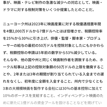
事が、映画・テレビ制作の急激な減少への対応として、映画・
ドラマに対する税制対策をいくつか提案したとのことだ。
ニューヨーク州は2023年に映画産業に対する税優遇措置年間
を4億2,000万ドルから7億ドルへとほぼ倍増させ、税額控除率
を25％から30％に引き上げ。俳優・監督・脚本家・プロデュ
ーサーの給与の最初の50万ドルを控除対象としたにもかかわら
ず、税額控除の申請は5年前の数字から53％減少している。
そんな中、他の国や州と同じく映画制作者を誘致するため、ホ
ークル知事は上記の控除対象額の50万ドルの上限を撤廃するこ
とや、2年または3年の期間が割り当てられている入金までの遅
れをなくし、初年度に全額を入金すること、州内で少なくとも
3本の大規模映画を製作する会社には30％の基本控除に加えて
10％のボーナスを支給すること、インディペンデント映画のた
めに新たに1億ドルの資金プールを設けることなどを掲げてい