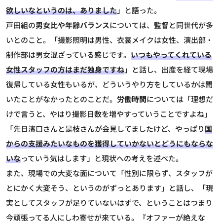
欲しいなというのは、ありました
」と語った。
戸田組の
男女比や年齢バランス
については、監督と同世代が多
いとのこと。「撮影照明は男性、衣裳メイクは女性、演出部・
制作部は男女混ざっている感じです。
いつもやってくれている
女性スタッフの方はまだ独身ですね
」と話し、出産を経て現場
復帰している女性もいるが、どういうやり方をしているかは聞
いたことがなかったとのことだ。
労働時間
については「理想だ
けで言うと、やはり撮影日数を増やすっていうことですよね」
「先日濱口さんと是枝さんが会見してましたけど、やっぱり
国
からの支援みたいなものを獲得していかないとどうにもならな
いな
っていう気はします」と現状への考えを述べた。
また、現場での大変な面について「性別に限らず、スタッフが
とにかく大変そう、というのがずっとあります」と話し、「現
実としてスタッフが足りていないはずで、ということはつまり
今頑張ってる人にしわ寄せが来ている。『オファーが絶えな