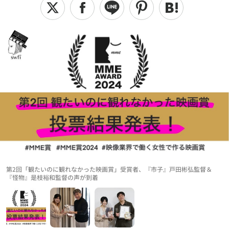
第2回「観たいのに観れなかった映画賞」受賞者、『市子』戸田彬弘監督＆
『怪物』是枝裕和監督の声が到着