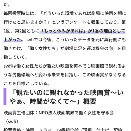
だ。
毎回投票時には、「どういった環境であれば劇場に映画を観に
行けたと思いますか？」というアンケートも収集しており、第
1回、第2回ともに
「もっと休みがあれば」が1番の理由として
上がった
。swfiでは今後、こういったデータを元に興行側にも
働きかけ、「働く女性たち」が劇場に足を運ぶ機会の向上を目
指していく。
swfiは働く女性たちが観たい映画を何本でも映画館で観れるよ
うな労働環境へと変わる未来を目指し、この映画賞がなくなる
ことを目標としている。
「観たいのに観れなかった映画賞～い
やぁ、時間がなくて～」概要
映画賞主催団体：NPO法人映画業界で働く女性を守る会
（swfi）
投票資格：映画、ドラマ、TV番組全般（現場、仕上げ、配給、