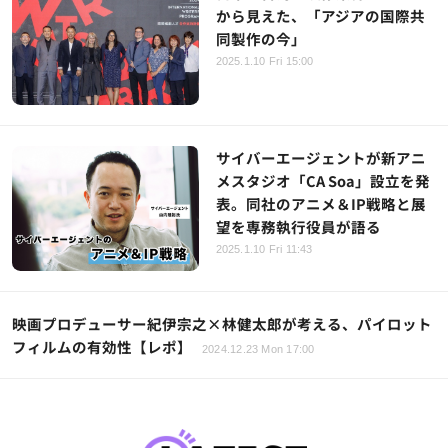
から見えた、「アジアの国際共
同製作の今」
2025.1.10 Fri 15:00
サイバーエージェントが新アニ
メスタジオ「CA Soa」設立を発
表。同社のアニメ＆IP戦略と展
望を専務執行役員が語る
2025.1.10 Fri 11:43
映画プロデューサー紀伊宗之×林健太郎が考える、パイロット
フィルムの有効性【レポ】
2024.12.23 Mon 17:00