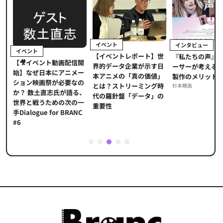
イベント
インタビュー
Sponsored 
日立システム
【イベントレポート】世
『私たちの声』プロデュ
公​​取委の調
配信開
界的データ企業が示す日
ーサーが考える国際共同
業界に問われ
ニメー
本アニメの「真の価値」
製作のメリットとは？
正化」。意
要なの
とは？ストリーミング時
杉本穂高
ライアンス違
語る、
代の羅針盤「データ」の
防ぐ日立シ
次の一
重要性
リューション
BRANC
1
2
3
4
5