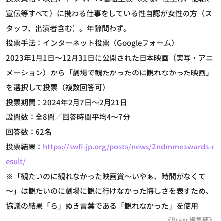
宣伝等すべて）に携わる仕事をしている性自認が女性の方（ス
タッフ、出演者含む）。年齢問わず。
投票手法：インターネット投票（Googleフォーム）
2023年1月1日～12月31日に公開された日本映画（実写・アニ
メーション）から「劇場で観たかったのに観れなかった映画」
を選択して投票（複数回答可）
投票期間：2024年2月7日～2月21日
設問数：全8問／回答時間平均4～7分
回答数：62名
投票結果：
https://swfi-jp.org/posts/news/2ndmmeawards-r
esult/
※「観たいのに観れなかった映画賞～いやぁ、時間がなくて
～」は観たいのに劇場に観に行けなかった悔しさを表すため、
協議の結果「ら」ぬき言葉である「観れなかった」を使用
《Branc編集部》