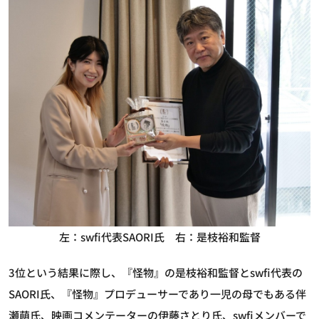
左：swfi代表SAORI氏 右：是枝裕和監督
3位という結果に際し、『怪物』の是枝裕和監督とswfi代表の
SAORI氏、『怪物』プロデューサーであり一児の母でもある伴
瀬萌氏、映画コメンテーターの伊藤さとり氏、swfiメンバーで