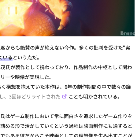
客からも絶賛の声が絶えない今作。多くの批判を受けた“実
ている
という点だ。
本茂氏が製作として携わっており、作品制作の中枢として関わ
ーリーや映像が実現した。
長く構想を抱えていた本作は、6年の制作期間の中で数々の議
し、3回ほどリライトされた
ことも明かされている。
茂氏はゲーム制作において常に面白さを追求したゲーム作りを
き詰める形で活かしていくという過程は映画制作にも通ずると
者でもある彼だからこそ映画としての理想像を生み出すことが