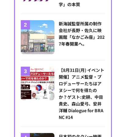
字」の本質
新海誠監督所属の制作
会社が長野・佐久に映
画館「なかごみ座」202
7年春開業へ。
【8月31日(月) イベント
開催】アニメ監督・プ
ロデューサーたちはア
ヌシーで何を得たの
か？ゲスト:史耕、中目
貴史、森山愛弓、安井
洋輔 Dialogue for BRA
NC #14
日本初のタクシー映画