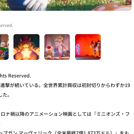
served.
ghts Reserved.
進撃が続いている。全世界累計興収は初封切りからわずか19
した。
コロナ禍以降のアニメーション映画としては『ミニオンズ・フ
。
プガン マーヴェリック（全米最終7億1,873万ドル）』をも