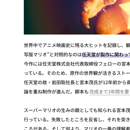
世界中でアニメ映画史に残る大ヒットを記録し、観
写版マリオ”と対照的なのは
任天堂が製作に関わっ
今作には任天堂株式会社代表取締役フェローの宮
っている。そのため、原作の世界観が活きるスト
任天堂の故・岩田聡社長と宮本茂氏が12年前から
論を重ね制作が進んだ。脚本も
完成まで3年間を要
スーパーマリオの生みの親としても知られる宮本
行っている。失敗したところを反省し、それを突
ころがある。そして何より、マリオの一番の理解