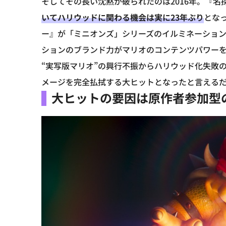
そしてその長い沈黙が破られたのは2016年。『
いてハリウッドに関わる機会は実に23年ぶり
とな
ー』が「ミニオンズ」シリーズのイルミネーショ
ションのブランド力がマリオのコンテンツパワー
“実写版マリオ”の興行不振からハリウッド化失敗
メージを完全払拭する大ヒットとなったと言える
大ヒットの要因は原作者参加型