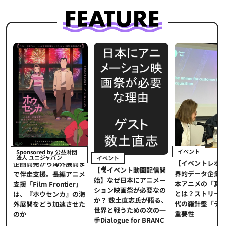
イベント
Sponsored by 公益財団
法人 ユニジャパン
イベント
【イベントレポ
メ
企画開発から海外展開ま
【🎥イベント動画配信開
界的データ企業
適
で伴走支援。長編アニメ
始】なぜ日本にアニメー
本アニメの「真
プ
支援「Film Frontier」
ション映画祭が必要なの
とは？ストリー
に
は、『ホウセンカ』の海
か？ 数土直志氏が語る、
代の羅針盤「デ
ソ
外展開をどう加速させた
世界と戦うための次の一
重要性
のか
手Dialogue for BRANC