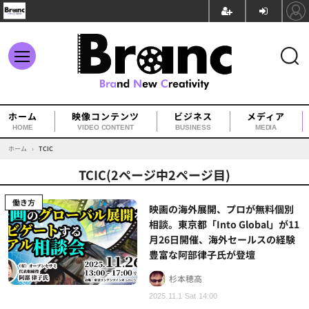
ホーム
映像コンテンツ
ビジネス
メディア
HOME
VIDEO CONTENT
BUSINESS
MEDIA
ホーム
›
TCIC
TCIC(2ページ中2ページ目)
働き方
映画の海外展開、プロが無料個別
相談。東京都「Into Global」が11
月26日開催、海外セールスの経験
豊富な阿部律子氏が登壇
杉本穂高
2025.11.1 Sat 14:00