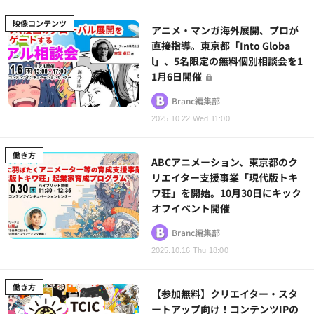
映像コンテンツ
アニメ・マンガ海外展開、プロが
直接指導。東京都「Into Globa
l」、5名限定の無料個別相談会を1
1月6日開催
Branc編集部
2025.10.22 Wed 11:00
働き方
ABCアニメーション、東京都のク
リエイター支援事業「現代版トキ
ワ荘」を開始。10月30日にキック
オフイベント開催
Branc編集部
2025.10.16 Thu 18:00
働き方
【参加無料】クリエイター・スタ
ートアップ向け！コンテンツIPの