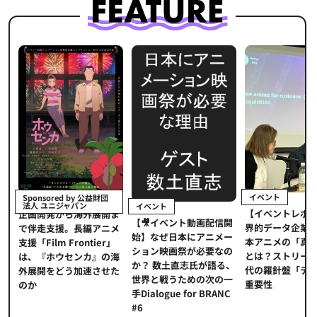
イベント
Sponsored by 公益財団
法人 ユニジャパン
イベント
【イベントレポ
メ
企画開発から海外展開ま
【🎥イベント動画配信開
界的データ企業
適
で伴走支援。長編アニメ
始】なぜ日本にアニメー
本アニメの「真
プ
支援「Film Frontier」
ション映画祭が必要なの
とは？ストリー
に
は、『ホウセンカ』の海
か？ 数土直志氏が語る、
代の羅針盤「デ
ソ
外展開をどう加速させた
世界と戦うための次の一
重要性
のか
手Dialogue for BRANC
#6