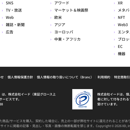
SNS
アワード
XR
TV・放送
マーケット＆映画祭
メタバ
Web
欧米
NFT
雑誌・新聞
アジア
Web3
広告
ヨーロッパ
エンタ
中東・アフリカ
ブロッ
EC
機器
わせ
個人情報保護方針
個人情報の取り扱いについて（Branc）
利用規約
特定商取引
ラン）は、株式会社イード（東証グロース上
株式会社イードは、個
サービスです。
者に対して付与される
38
受けています。
た商品/サービスを購入、契約した場合に、売上の一部が弊社サイトに還元されることがあ
サイトに掲載の記事・見出し・写真・画像の無断転載を禁じます。Copyright © 2026 IID, In