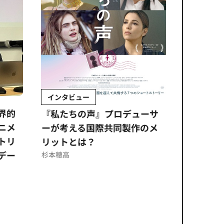
インタビュー
Sponso
ムズ
界的
『私たちの声』プロデューサ
公​​取委
ニメ
ーが考える国際共同製作のメ
に問われ
トリ
リットとは？
意図せぬ
デー
反を未然
杉本穂高
ズのソリ