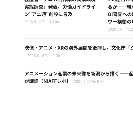
実態調査」発表。労働ガイドライ
るか──経
ン"アニ適"創設に言及
OI審査へ
ワー構想の
2026.5.12 Tue 12:00
2026.5.8 Fri 1
映像・アニメ・XRの海外展開を後押し。文化庁「
2026.6.18 Thu 9:00
アニメーション産業の未来像を新潟から描く――
が議論【NIAFFレポ】
2026.2.27 Fri 9:00