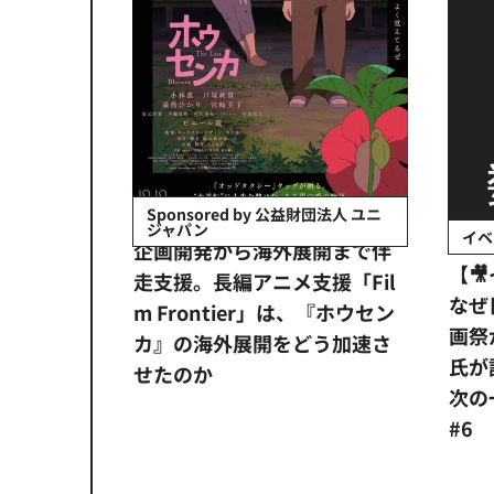
会社日立システ
Sponsored by 公益財団法人 ユニ
ジャパン
イベ
ンタメ業界
企画開発から海外展開まで伴
【
正化」。
走支援。長編アニメ支援「Fil
なぜ
アンス違
m Frontier」は、『ホウセン
画祭
システム
カ』の海外展開をどう加速さ
氏が
せたのか
次の一
#6