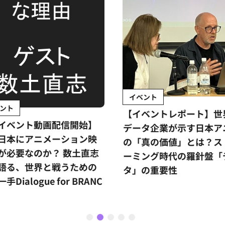
イベント
ント
【イベントレポート】世
イベント動画配信開始】
データ企業が示す日本ア
日本にアニメーション映
の「真の価値」とは？ス
が必要なのか？ 数土直志
ーミング時代の羅針盤「
語る、世界と戦うための
タ」の重要性
手Dialogue for BRANC
1
2
3
4
5