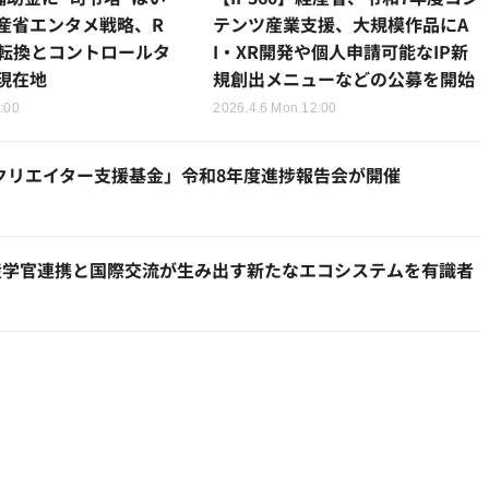
産省エンタメ戦略、R
テンツ産業支援、大規模作品にA
の転換とコントロールタ
I・XR開発や個人申請可能なIP新
現在地
規創出メニューなどの公募を開始
2:00
2026.4.6 Mon 12:00
クリエイター支援基金」令和8年度進捗報告会が開催
産学官連携と国際交流が生み出す新たなエコシステムを有識者