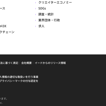
クリエイターエコノミー
ース
SDGs
調査・統計
業界団体・行政
メDX
求人
クチェーン
法に基づく表記
会社概要
イードからのリリース情報
人情報の適切な取扱いを行う事業
プライバシーマークの付与認定を
ります。
c.