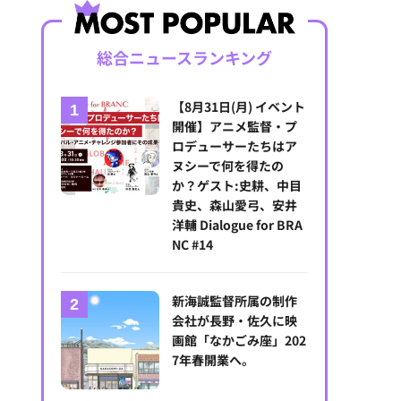
総合ニュースランキング
【8月31日(月) イベント
開催】アニメ監督・プ
ロデューサーたちはア
ヌシーで何を得たの
か？ゲスト:史耕、中目
貴史、森山愛弓、安井
洋輔 Dialogue for BRA
NC #14
新海誠監督所属の制作
会社が長野・佐久に映
画館「なかごみ座」202
7年春開業へ。