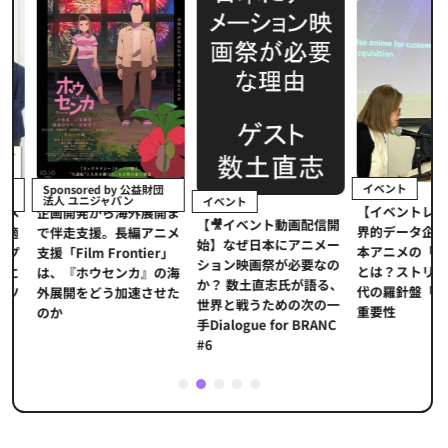
イベント
Sponsored by 公益財団
法人 ユニジャパン
イベント
【イベントレポ
メ
企画開発から海外展開ま
【🎥イベント動画配信開
界的データ企業
適
で伴走支援。長編アニメ
始】なぜ日本にアニメー
本アニメの「真
プ
支援「Film Frontier」
ション映画祭が必要なの
とは？ストリー
に
は、『ホウセンカ』の海
か？ 数土直志氏が語る、
代の羅針盤「デ
ソ
外展開をどう加速させた
世界と戦うための次の一
重要性
のか
手Dialogue for BRANC
#6
1
2
3
4
5