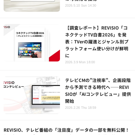
2026.5.10 Sun 14:30
【調査レポート】REVISIO「コ
ネクテッドTV白書2026」を発
表：TVerの躍進とジャンル別プ
ラットフォーム使い分けが鮮明
に
2026.3.9 Mon 18:00
テレビCMの"注視率"、企画段階
から予測できる時代へ——REVI
SIOが「AIコンテレビュー」提供
開始
2026.2.26 Thu 18:59
REVISIO、テレビ番組の「注目度」データの一部を無料公開！