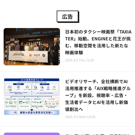
広告
日本初のタクシー映画祭「TAXIA
TER」始動。ENGINEと花王が挑
む、移動空間を活用した新たな
映画体験
2026.8.6 Thu 11:00
ビデオリサーチ、全社横断でAI
活用推進する「AIX戦略推進グル
ープ」を新設。視聴率・広告・
生活者データとAIを活用し新価
値創出へ
2026.8.5 Wed 18:00