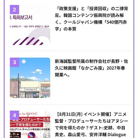
「政策支援」と「投資回収」の二律背
反。韓国コンテンツ振興院が読み解
く、クールジャパン機構「540億円赤
字」の本質
新海誠監督所属の制作会社が長野・佐
久に映画館「なかごみ座」2027年春
開業へ。
【8月31日(月) イベント開催】アニメ
監督・プロデューサーたちはアヌシー
で何を得たのか？ゲスト:史耕、中目
貴史、森山愛弓、安井洋輔 Dialogue