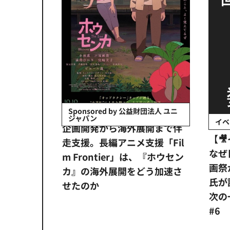
会社日立システ
Sponsored by 公益財団法人 ユニ
ジャパン
イベ
ンタメ業界
企画開発から海外展開まで伴
【
正化」。
走支援。長編アニメ支援「Fil
なぜ
アンス違
m Frontier」は、『ホウセン
画祭
システム
カ』の海外展開をどう加速さ
氏が
せたのか
次の一
#6