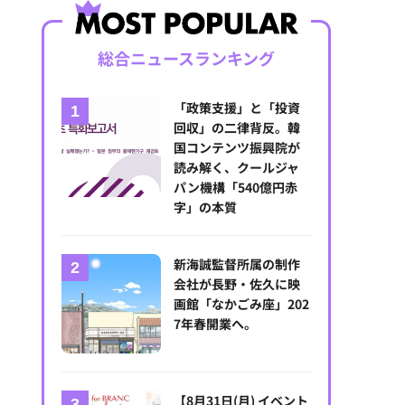
総合ニュースランキング
「政策支援」と「投資
回収」の二律背反。韓
国コンテンツ振興院が
読み解く、クールジャ
パン機構「540億円赤
字」の本質
新海誠監督所属の制作
会社が長野・佐久に映
画館「なかごみ座」202
etflix
7年春開業へ。
【8月31日(月) イベント