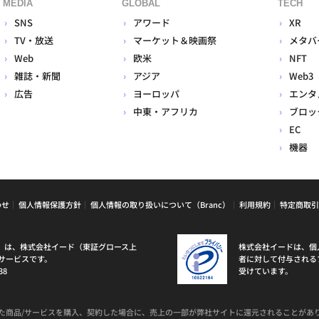
MEDIA
GLOBAL
TECH
SNS
アワード
XR
TV・放送
マーケット＆映画祭
メタバ
Web
欧米
NFT
雑誌・新聞
アジア
Web3
広告
ヨーロッパ
エンタ
中東・アフリカ
ブロッ
EC
機器
わせ
個人情報保護方針
個人情報の取り扱いについて（Branc）
利用規約
特定商取引
ラン）は、株式会社イード（東証グロース上
株式会社イードは、個
サービスです。
者に対して付与される
38
受けています。
た商品/サービスを購入、契約した場合に、売上の一部が弊社サイトに還元されることがあ