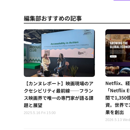
編集部おすすめの記事
Netfli
【カンヌレポート】映画現場のア
「Netflix
クセシビリティ最前線──フラン
間で1,35
ス映画界で唯一の専門家が語る課
資。世界で3
題と展望
果を創出
2025.5.16 Fri 15:00
2026.5.13 Wed