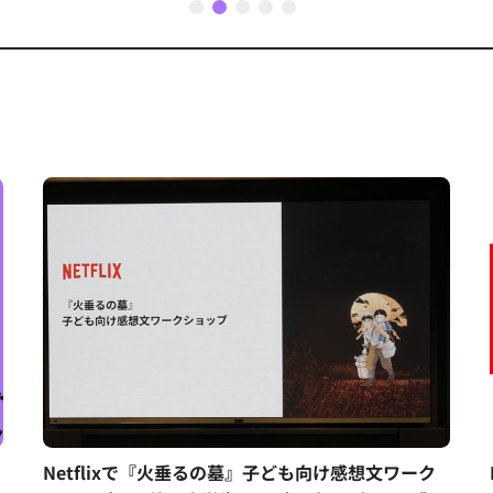
1
2
3
4
5
Netflixで『火垂るの墓』子ども向け感想文ワーク