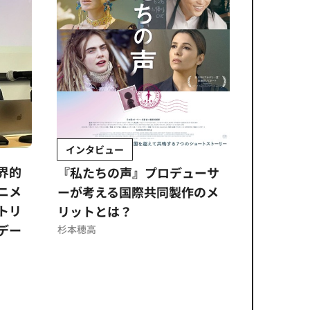
インタビュー
Sponso
ムズ
界的
『私たちの声』プロデューサ
公​​取委
ニメ
ーが考える国際共同製作のメ
に問われ
トリ
リットとは？
意図せぬ
デー
反を未然
杉本穂高
ズのソリ