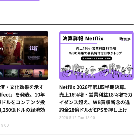
x、経済・文化効果を示す
Netflix 2026年第1四半期決算。
 Effect」を発表。10年
売上16%増・営業利益18%増でガ
0億ドルをコンテンツ投
イダンス超え、WB買収断念の違
,250億ドルの経済効
約金28億ドルがEPSを押し上げ
2026.5.12 Tue 18:00
 9:00