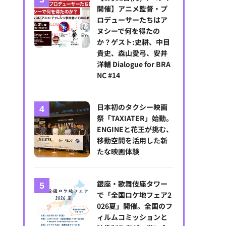
開催】アニメ監督・プ
ロデューサーたちはア
ヌシーで何を得たの
か？ゲスト:史耕、中目
貴史、森山愛弓、安井
洋輔 Dialogue for BRA
NC #14
日本初のタクシー映画
祭「TAXIATER」始動。
ENGINEと花王が挑む、
移動空間を活用した新
たな映画体験
銀座・歌舞伎座タワー
で「全国ロケ地フェア2
026夏」開催。全国のフ
ィルムコミッションと