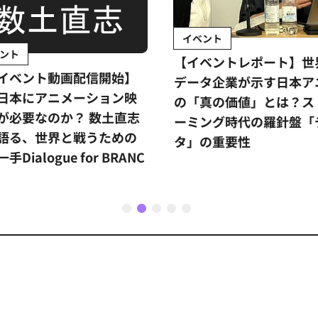
イベント
ント
【イベントレポート】世
イベント動画配信開始】
データ企業が示す日本ア
日本にアニメーション映
の「真の価値」とは？ス
が必要なのか？ 数土直志
ーミング時代の羅針盤「
語る、世界と戦うための
タ」の重要性
手Dialogue for BRANC
1
2
3
4
5