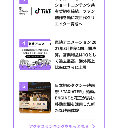
ショートコンテンツ共
有契約を締結。ファン
創作を軸に次世代クリ
エイター育成へ
東映アニメーション 20
27年3月期第1四半期決
算。営業利益は1Qとし
て過去最高。海外売上
比率はさらに上昇
【クランチロール・アニメアワード2026】ウィンストン・デューク、
ンジカーペットを彩る 【写真】
日本初のタクシー映画
祭「TAXIATER」始動。
ENGINEと花王が挑む、
移動空間を活用した新
たな映画体験
アクセスランキングをもっと見る