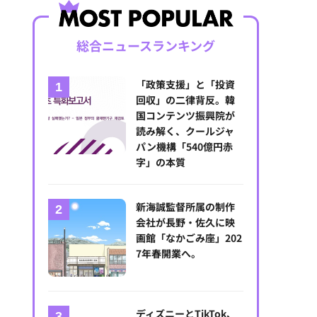
総合ニュースランキング
「政策支援」と「投資
回収」の二律背反。韓
国コンテンツ振興院が
読み解く、クールジャ
パン機構「540億円赤
字」の本質
新海誠監督所属の制作
会社が長野・佐久に映
画館「なかごみ座」202
7年春開業へ。
ディズニーとTikTok、