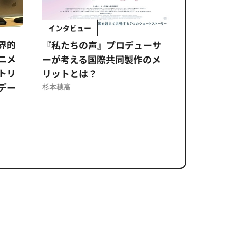
インタビュー
Sponso
ムズ
界的
『私たちの声』プロデューサ
公​​取委
ニメ
ーが考える国際共同製作のメ
に問われ
トリ
リットとは？
意図せぬ
デー
反を未然
杉本穂高
ズのソリ