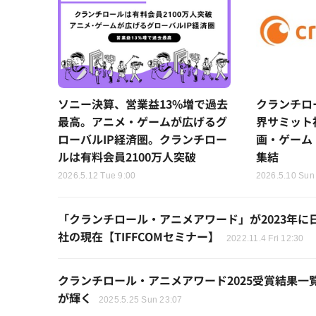
ソニー決算、営業益13%増で過去
クランチロ
最高。アニメ・ゲームが広げるグ
界サミット
ローバルIP経済圏。クランチロー
画・ゲーム
ルは有料会員2100万人突破
集結
2026.5.12 Tue 9:00
2026.5.10 Sun
「クランチロール・アニメアワード」が2023年
社の現在【TIFFCOMセミナー】
2022.11.4 Fri 12:30
クランチロール・アニメアワード2025受賞結果
が輝く
2025.5.25 Sun 23:07