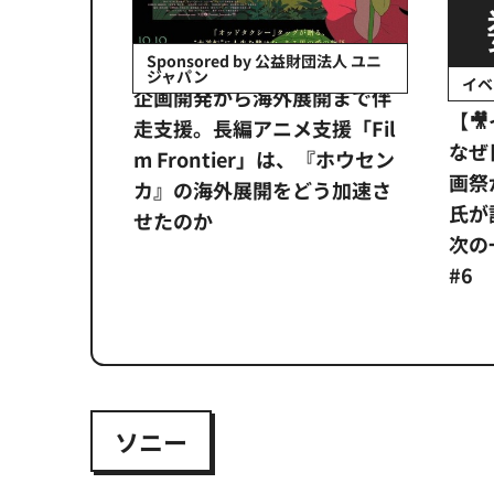
会社日立システ
Sponsored by 公益財団法人 ユニ
ジャパン
イベ
ンタメ業界
企画開発から海外展開まで伴
【
正化」。
走支援。長編アニメ支援「Fil
なぜ
アンス違
m Frontier」は、『ホウセン
画祭
システム
カ』の海外展開をどう加速さ
氏が
せたのか
次の一
#6
ソニー