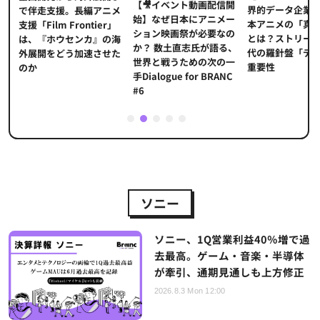
【🎥イベント動画配信開
界的データ企業
適
で伴走支援。長編アニメ
始】なぜ日本にアニメー
本アニメの「真
プ
支援「Film Frontier」
ション映画祭が必要なの
とは？ストリー
に
は、『ホウセンカ』の海
か？ 数土直志氏が語る、
代の羅針盤「デ
ソ
外展開をどう加速させた
世界と戦うための次の一
重要性
のか
手Dialogue for BRANC
#6
1
2
3
4
5
ソニー
ソニー、1Q営業利益40％増で過
去最高。ゲーム・音楽・半導体
が牽引、通期見通しも上方修正
2026.8.3 Mon 12:00