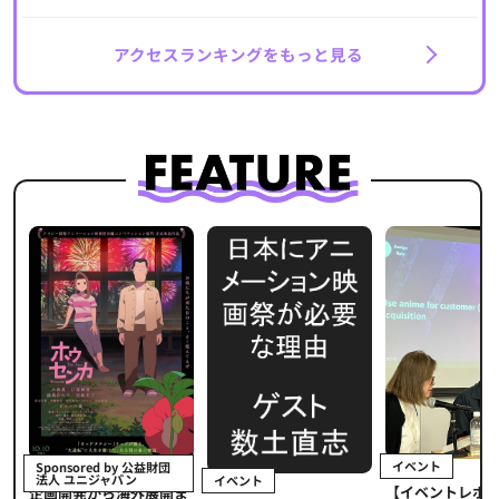
アクセスランキングをもっと見る
イベント
Sponsored by 公益財団
法人 ユニジャパン
イベント
【イベントレポ
メ
企画開発から海外展開ま