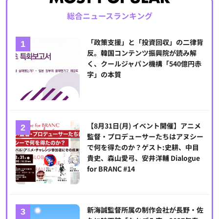
総合ニュースランキング
「政策支援」と「投資回収」の二律背
反。韓国コンテンツ振興院が読み解
く、クールジャパン機構「540億円赤
字」の本質
【8月31日(月) イベント開催】アニメ
監督・プロデューサーたちはアヌシー
で何を得たのか？ゲスト:史耕、中目
貴史、森山愛弓、安井洋輔 Dialogue
for BRANC #14
新海誠監督所属の制作会社が長野・佐