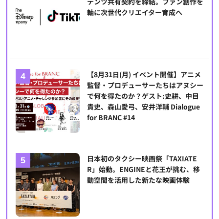
テンツ共有契約を締結。ファン創作を
軸に次世代クリエイター育成へ
【8月31日(月) イベント開催】アニメ
監督・プロデューサーたちはアヌシー
で何を得たのか？ゲスト:史耕、中目
貴史、森山愛弓、安井洋輔 Dialogue
for BRANC #14
日本初のタクシー映画祭「TAXIATE
R」始動。ENGINEと花王が挑む、移
動空間を活用した新たな映画体験