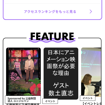
アクセスランキングをもっと見る
イベント
Sponsored by 公益財団
法人 ユニジャパン
イベント
【イベントレポ
メ
企画開発から海外展開ま