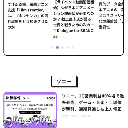
【🎥イベント動画配信開
界的データ企業
適
で伴走支援。長編アニメ
始】なぜ日本にアニメー
本アニメの「真
プ
支援「Film Frontier」
ション映画祭が必要なの
とは？ストリー
に
は、『ホウセンカ』の海
か？ 数土直志氏が語る、
代の羅針盤「デ
ソ
外展開をどう加速させた
世界と戦うための次の一
重要性
のか
手Dialogue for BRANC
#6
1
2
3
4
5
ソニー
ソニー、1Q営業利益40％増で過
去最高。ゲーム・音楽・半導体
が牽引、通期見通しも上方修正
2026.8.3 Mon 12:00