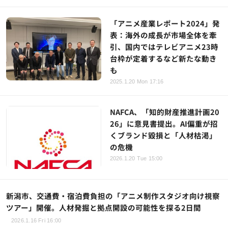
「アニメ産業レポート2024」発
表：海外の成長が市場全体を牽
引、国内ではテレビアニメ23時
台枠が定着するなど新たな動き
も
2025.1.20 Mon 17:16
NAFCA、「知的財産推進計画20
26」に意見書提出。AI偏重が招
くブランド毀損と「人材枯渇」
の危機
2026.1.20 Tue 15:00
新潟市、交通費・宿泊費負担の「アニメ制作スタジオ向け視察
ツアー」開催。人材発掘と拠点開設の可能性を探る2日間
2026.1.16 Fri 16:00