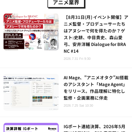
アニメ業界
【8月31日(月) イベント開催】ア
ニメ監督・プロデューサーたち
はアヌシーで何を得たのか？ゲ
スト:史耕、中目貴史、森山愛
弓、安井洋輔 Dialogue for BRA
NC #14
2026.7.31 Fri 9:30
AI Mage、"アニメオタク"AI搭載
のアシスタント「Mage Agent」
をリリース。作品理解に特化し
監修・企画業務に伴走
2026.7.25 Sat 10:30
IGポート連結決算、2026年5月