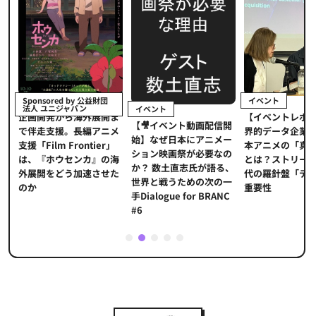
イベント
Sponsored by 公益財団
法人 ユニジャパン
イベント
【イベントレポ
メ
企画開発から海外展開ま
【🎥イベント動画配信開
界的データ企業
適
で伴走支援。長編アニメ
始】なぜ日本にアニメー
本アニメの「真
プ
支援「Film Frontier」
ション映画祭が必要なの
とは？ストリー
に
は、『ホウセンカ』の海
か？ 数土直志氏が語る、
代の羅針盤「デ
ソ
外展開をどう加速させた
世界と戦うための次の一
重要性
のか
手Dialogue for BRANC
#6
1
2
3
4
5