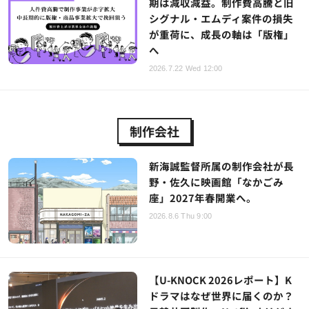
期は減収減益。制作費高騰と旧
シグナル・エムディ案件の損失
が重荷に、成長の軸は「版権」
へ
2026.7.22 Wed 12:00
制作会社
新海誠監督所属の制作会社が長
野・佐久に映画館「なかごみ
座」2027年春開業へ。
2026.8.6 Thu 9:00
【U-KNOCK 2026レポート】K
ドラマはなぜ世界に届くのか？