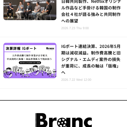
日韓共同製作、Netflixオリジナ
ル作品など手掛ける韓国の制作
会社４社が語る強みと共同制作
への展望
2026.7.23 Thu 9:00
IGポート連結決算、2026年5月
期は減収減益。制作費高騰と旧
シグナル・エムディ案件の損失
が重荷に、成長の軸は「版権」
へ
2026.7.22 Wed 12:00