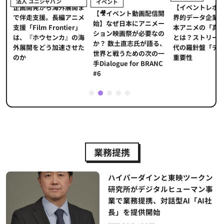
法人 ユニジャパン
イベント
【イベントレポ
メ
企画開発から海外展開ま
【🎥イベント動画配信開
界的データ企業
適
で伴走支援。長編アニメ
始】なぜ日本にアニメー
本アニメの「真
プ
支援「Film Frontier」
ション映画祭が必要なの
とは？ストリー
に
は、『ホウセンカ』の海
か？ 数土直志氏が語る、
代の羅針盤「デ
ソ
外展開をどう加速させた
世界と戦うための次の一
重要性
のか
手Dialogue for BRANC
#6
1
2
3
4
5
業務提携
ハイパーダインと東映ツークン
研究所がデジタルヒューマン事
業で業務提携、対話型AI「AI社
長」を提供開始