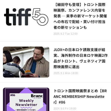
【細田守も登壇】トロント国際
映画祭、カンファレンス内容を
発表 ─ 来季の新マーケット開催
への布石で配給・買い付け担当
者の新セッションも
2025.9.2 Tue 12:00
JLOX+の日本ロケ誘致支援が結
実、海外制作の日本ロケ映画2作
品がトロント、ヴェネツィア国
際映画祭に選出
2025.9.1 Mon 18:00
トロント国際映画祭まとめ【BR
ANC MEMBERSHIP Newslette
r】#86
2024.9.6 Fri 19:00