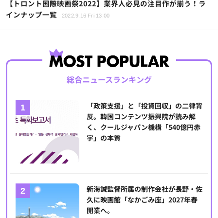
【トロント国際映画祭2022】業界人必見の注目作が揃う！ラ
インナップ一覧
2022.9.16 Fri 13:00
総合ニュースランキング
「政策支援」と「投資回収」の二律背
反。韓国コンテンツ振興院が読み解
く、クールジャパン機構「540億円赤
字」の本質
新海誠監督所属の制作会社が長野・佐
久に映画館「なかごみ座」2027年春
開業へ。