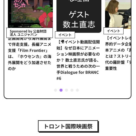
イベント
Sponsored by 公益財団
法人 ユニジャパン
イベント
【イベントレポ
メ
企画開発から海外展開ま
【🎥イベント動画配信開
界的データ企業
適
で伴走支援。長編アニメ
始】なぜ日本にアニメー
本アニメの「真
プ
支援「Film Frontier」
ション映画祭が必要なの
とは？ストリー
に
は、『ホウセンカ』の海
か？ 数土直志氏が語る、
代の羅針盤「デ
ソ
外展開をどう加速させた
世界と戦うための次の一
重要性
のか
手Dialogue for BRANC
#6
1
2
3
4
5
トロント国際映画祭