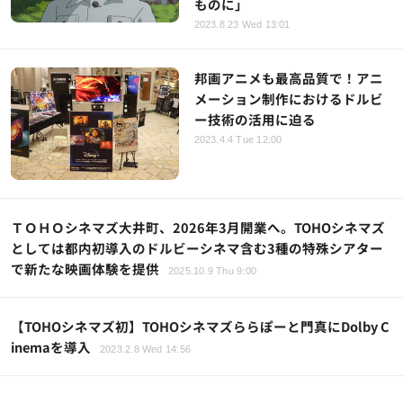
ものに」
2023.8.23 Wed 13:01
邦画アニメも最高品質で！アニ
メーション制作におけるドルビ
ー技術の活用に迫る
2023.4.4 Tue 12:00
ＴＯＨＯシネマズ大井町、2026年3月開業へ。TOHOシネマズ
としては都内初導入のドルビーシネマ含む3種の特殊シアター
で新たな映画体験を提供
2025.10.9 Thu 9:00
【TOHOシネマズ初】TOHOシネマズららぽーと門真にDolby C
inemaを導入
2023.2.8 Wed 14:56