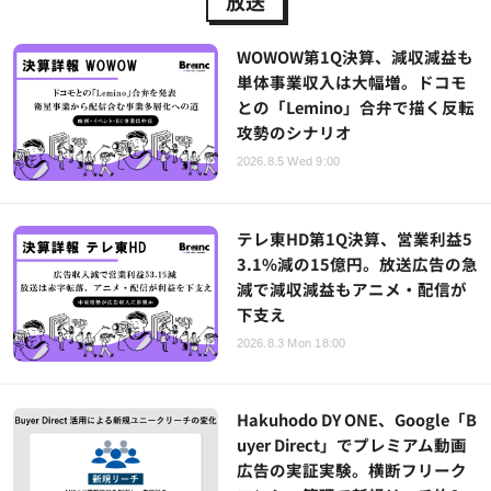
放送
WOWOW第1Q決算、減収減益も
単体事業収入は大幅増。ドコモ
との「Lemino」合弁で描く反転
攻勢のシナリオ
2026.8.5 Wed 9:00
テレ東HD第1Q決算、営業利益5
3.1%減の15億円。放送広告の急
減で減収減益もアニメ・配信が
下支え
2026.8.3 Mon 18:00
Hakuhodo DY ONE、Google「B
uyer Direct」でプレミアム動画
広告の実証実験。横断フリーク