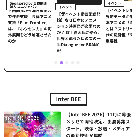
イベント
Sponsored by 公益財団
法人 ユニジャパン
イベント
【イベントレポ
メ
企画開発から海外展開ま
【🎥イベント動画配信開
界的データ企業
適
で伴走支援。長編アニメ
始】なぜ日本にアニメー
本アニメの「真
プ
支援「Film Frontier」
ション映画祭が必要なの
とは？ストリー
に
は、『ホウセンカ』の海
か？ 数土直志氏が語る、
代の羅針盤「デ
ソ
外展開をどう加速させた
世界と戦うための次の一
重要性
のか
手Dialogue for BRANC
#6
1
2
3
4
5
Inter BEE
【Inter BEE 2026】11月に幕張
メッセで開催決定、出展募集ス
タート。映像・放送・メディア
の最新技術が集結