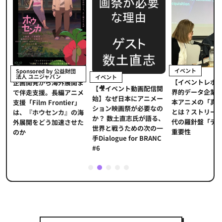
イベント
Sponsored by 公益財団
法人 ユニジャパン
イベント
【イベントレポ
メ
企画開発から海外展開ま
【🎥イベント動画配信開
界的データ企業
適
で伴走支援。長編アニメ
始】なぜ日本にアニメー
本アニメの「真
プ
支援「Film Frontier」
ション映画祭が必要なの
とは？ストリー
に
は、『ホウセンカ』の海
か？ 数土直志氏が語る、
代の羅針盤「デ
ソ
外展開をどう加速させた
世界と戦うための次の一
重要性
のか
手Dialogue for BRANC
#6
1
2
3
4
5