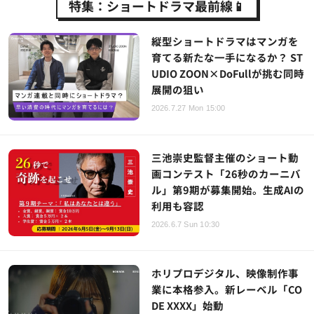
特集：ショートドラマ最前線📱
縦型ショートドラマはマンガを
育てる新たな一手になるか？ ST
UDIO ZOON×DoFullが挑む同時
展開の狙い
2026.7.27 Mon 15:00
三池崇史監督主催のショート動
画コンテスト「26秒のカーニバ
ル」第9期が募集開始。生成AIの
利用も容認
2026.6.7 Sun 10:30
ホリプロデジタル、映像制作事
業に本格参入。新レーベル「CO
DE XXXX」始動