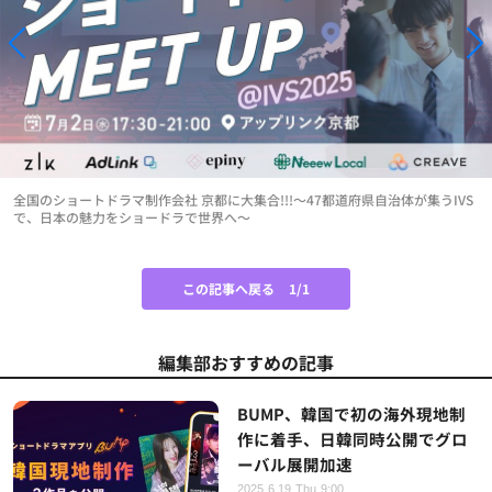
全国のショートドラマ制作会社 京都に大集合!!!～47都道府県自治体が集うIVS
で、日本の魅力をショードラで世界へ～
この記事へ戻る
1/1
編集部おすすめの記事
BUMP、韓国で初の海外現地制
作に着手、日韓同時公開でグロ
ーバル展開加速
2025.6.19 Thu 9:00