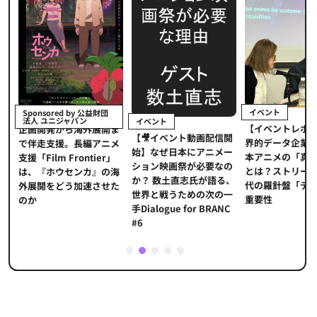
イベント
Sponsored by 公益財団
法人 ユニジャパン
イベント
【イベントレポ
メ
企画開発から海外展開ま
【🎥イベント動画配信開
界的データ企業
適
で伴走支援。長編アニメ
始】なぜ日本にアニメー
本アニメの「真
プ
支援「Film Frontier」
ション映画祭が必要なの
とは？ストリー
に
は、『ホウセンカ』の海
か？ 数土直志氏が語る、
代の羅針盤「デ
ソ
外展開をどう加速させた
世界と戦うための次の一
重要性
のか
手Dialogue for BRANC
#6
1
2
3
4
5