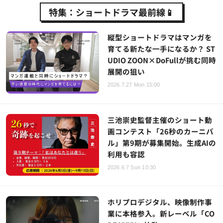
特集：ショートドラマ最前線📱
縦型ショートドラマはマンガを
育てる新たな一手になるか？ ST
UDIO ZOON×DoFullが挑む同時
展開の狙い
2026.7.27 Mon 15:00
三池崇史監督主催のショート動
画コンテスト「26秒のカーニバ
ル」第9期が募集開始。生成AIの
利用も容認
2026.6.7 Sun 10:30
ホリプロデジタル、映像制作事
業に本格参入。新レーベル「CO