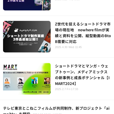
Z世代を捉えるショートドラマ市
場の現在地 nowhere filmが実
績と資料を公開、縦型動画のBto
B需要に対応
2025.4.30 Wed 11:45
ショートドラマとマンガ・ウェ
ブトゥーン、メディアミックス
の新事例と成長ポテンシャル【I
MART2024】
2025.2.7 Fri 17:33
テレビ東京とこねこフィルムが共同制作、新プロジェクト「ai
maiMe」を開設