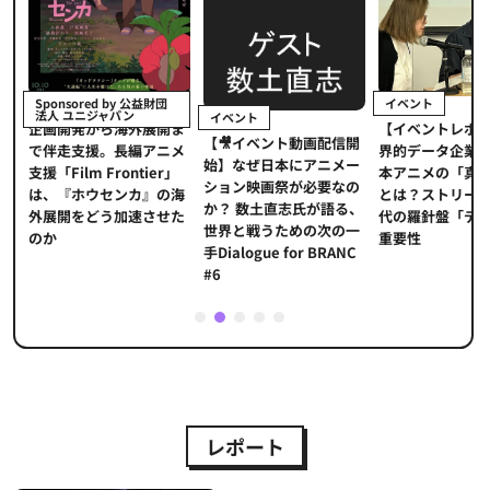
イベント
Sponsored by 公益財団
法人 ユニジャパン
イベント
【イベントレポ
メ
企画開発から海外展開ま
【🎥イベント動画配信開
界的データ企業
適
で伴走支援。長編アニメ
始】なぜ日本にアニメー
本アニメの「真
プ
支援「Film Frontier」
ション映画祭が必要なの
とは？ストリー
に
は、『ホウセンカ』の海
か？ 数土直志氏が語る、
代の羅針盤「デ
ソ
外展開をどう加速させた
世界と戦うための次の一
重要性
のか
手Dialogue for BRANC
#6
1
2
3
4
5
レポート