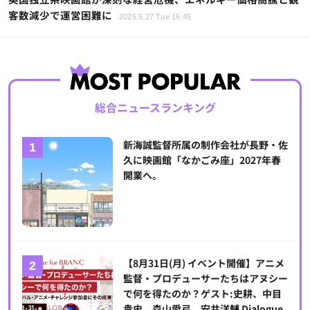
客数減少で運営困難に
2025.5.27 Tue 16:45
総合ニュースランキング
新海誠監督所属の制作会社が長野・佐
久に映画館「なかごみ座」2027年春
開業へ。
【8月31日(月) イベント開催】アニメ
監督・プロデューサーたちはアヌシー
で何を得たのか？ゲスト:史耕、中目
貴史、森山愛弓、安井洋輔 Dialogue