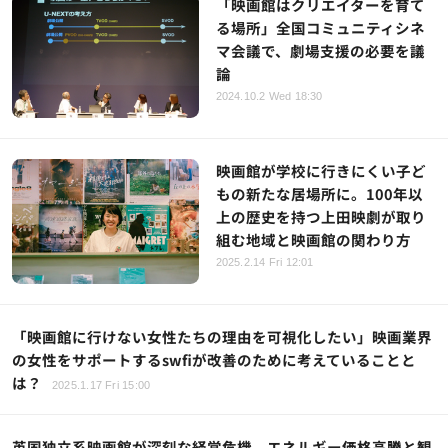
「映画館はクリエイターを育て
る場所」全国コミュニティシネ
マ会議で、劇場支援の必要を議
論
2024.10.2 Wed 18:30
映画館が学校に行きにくい子ど
もの新たな居場所に。100年以
上の歴史を持つ上田映劇が取り
組む地域と映画館の関わり方
2025.2.14 Fri 12:01
「映画館に行けない女性たちの理由を可視化したい」映画業界
の女性をサポートするswfiが改善のために考えていることと
は？
2025.1.17 Fri 15:00
英国独立系映画館が深刻な経営危機、エネルギー価格高騰と観