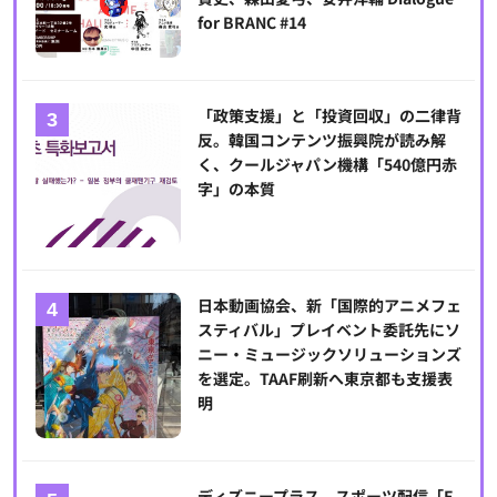
for BRANC #14
「政策支援」と「投資回収」の二律背
反。韓国コンテンツ振興院が読み解
く、クールジャパン機構「540億円赤
字」の本質
日本動画協会、新「国際的アニメフェ
スティバル」プレイベント委託先にソ
ニー・ミュージックソリューションズ
を選定。TAAF刷新へ東京都も支援表
明
ディズニープラス、スポーツ配信「E