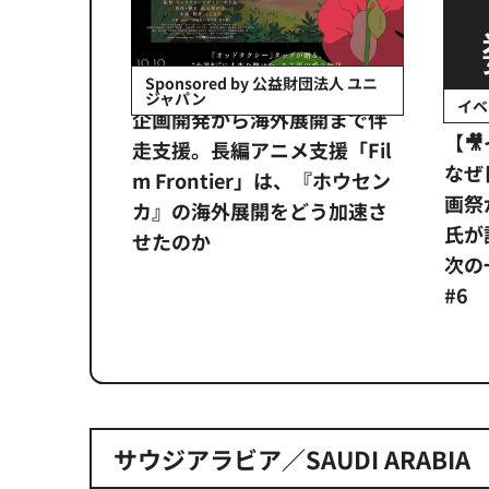
会社日立システ
Sponsored by 公益財団法人 ユニ
ジャパン
イベ
ンタメ業界
企画開発から海外展開まで伴
【
正化」。
走支援。長編アニメ支援「Fil
なぜ
アンス違
m Frontier」は、『ホウセン
画祭
システム
カ』の海外展開をどう加速さ
氏が
せたのか
次の一
#6
サウジアラビア／SAUDI ARABIA