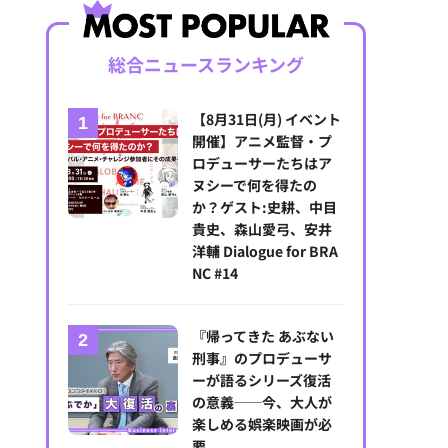
総合ニュースランキング
【8月31日(月) イベント
開催】アニメ監督・プ
ロデューサーたちはア
ヌシーで何を得たの
か？ゲスト:史耕、中目
貴史、森山愛弓、安井
洋輔 Dialogue for BRA
NC #14
『帰ってきた あぶない
刑事』のプロデューサ
ーが語るシリーズ復活
の意義──今、大人が
楽しめる娯楽映画が必
要