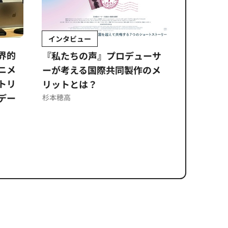
インタビュー
Sponso
ムズ
界的
『私たちの声』プロデューサ
公​​取委
ニメ
ーが考える国際共同製作のメ
に問われ
トリ
リットとは？
意図せぬ
デー
反を未然
杉本穂高
ズのソリ