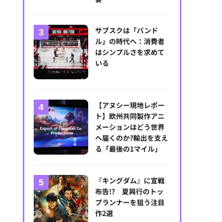
サブスクは「バンド
ル」の時代へ：消費者
サウジアラビアのドラゴンボールテーマパークを先取り？「AnimeJapan 
はシンプルさを求めて
撮影：乃木章
いる
【アヌシー現地レポー
ト】欧州共同製作アニ
メーションはどう世界
へ届くのか?輸出を支え
る「最後の1マイル」
『キングダム』に宣戦
布告!? 夏興行のトッ
プランナーを狙う注目
作2選