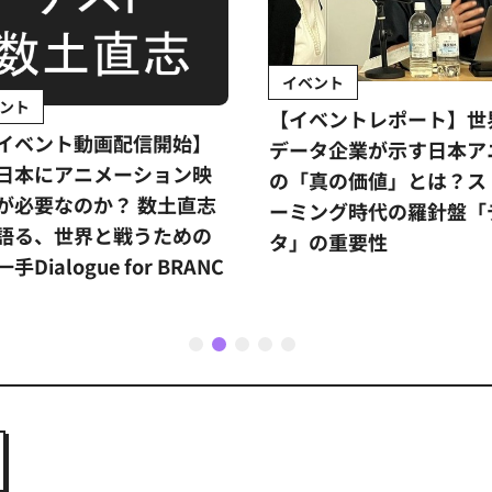
イベント
ント
【イベントレポート】世
イベント動画配信開始】
データ企業が示す日本ア
日本にアニメーション映
の「真の価値」とは？ス
が必要なのか？ 数土直志
ーミング時代の羅針盤「
語る、世界と戦うための
タ」の重要性
手Dialogue for BRANC
1
2
3
4
5