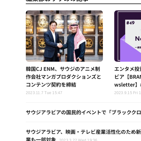
韓国CJ ENM、サウジのアニメ制
エンタメ投
作会社マンガプロダクションズと
ビア【BRAN
コンテンツ契約を締結
wsletter】
2023.11.7 Tue 15:47
2023.9.15 Fri 
サウジアラビアの国民的イベントで「ブラックク
サウジアラビア、映画・テレビ産業活性化のため新た
業も一部対象
2023.3.22 Wed 19:36