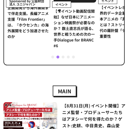
イベント
Sponsored by 公益財団
法人 ユニジャパン
イベント
【イベントレポ
メ
企画開発から海外展開ま
【🎥イベント動画配信開
界的データ企業
適
で伴走支援。長編アニメ
始】なぜ日本にアニメー
本アニメの「真
プ
支援「Film Frontier」
ション映画祭が必要なの
とは？ストリー
に
は、『ホウセンカ』の海
か？ 数土直志氏が語る、
代の羅針盤「デ
ソ
外展開をどう加速させた
世界と戦うための次の一
重要性
のか
手Dialogue for BRANC
#6
1
2
3
4
5
MAIN
【8月31日(月) イベント開催】ア
ニメ監督・プロデューサーたち
はアヌシーで何を得たのか？ゲ
スト:史耕、中目貴史、森山愛