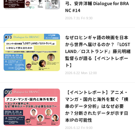
弓、安井洋輔 Dialogue for BRA
NC #14
2026.7.31 Fri 9:30
なぜロヒンギャ語の映画を日本
から世界へ届けるのか？『LOST
LAND／ロストランド』藤元明緒
監督らが語る【イベントレポー
ト】
2026.6.22 Mon 12:00
【イベントレポート】アニメ・
マンガ・国内と海外を繋ぐ「横
串のデータ分析」はなぜ必要
か？分断されたデータが示す日
本IPの可能性
2026.6.12 Fri 9:00