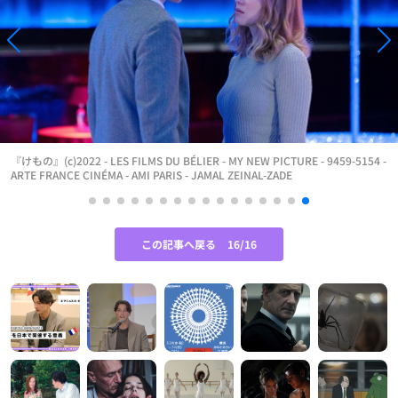
『けもの』(c)2022 - LES FILMS DU BÉLIER - MY NEW PICTURE - 9459-5154 -
ARTE FRANCE CINÉMA - AMI PARIS - JAMAL ZEINAL-ZADE
この記事へ戻る
16/16