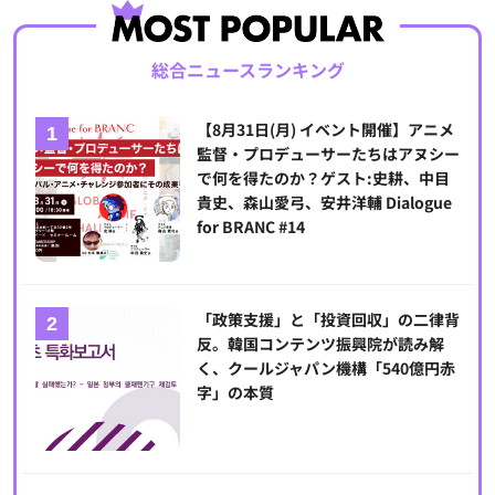
総合ニュースランキング
【8月31日(月) イベント開催】アニメ
監督・プロデューサーたちはアヌシー
で何を得たのか？ゲスト:史耕、中目
貴史、森山愛弓、安井洋輔 Dialogue
for BRANC #14
「政策支援」と「投資回収」の二律背
反。韓国コンテンツ振興院が読み解
く、クールジャパン機構「540億円赤
字」の本質