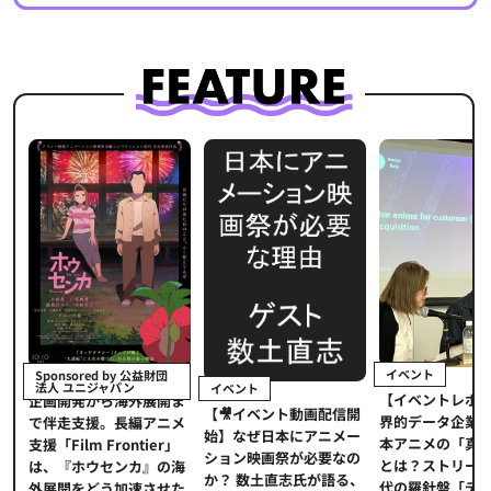
イベント
Sponsored by 公益財団
法人 ユニジャパン
イベント
【イベントレポ
メ
企画開発から海外展開ま
【🎥イベント動画配信開
界的データ企業
適
で伴走支援。長編アニメ
始】なぜ日本にアニメー
本アニメの「真
プ
支援「Film Frontier」
ション映画祭が必要なの
とは？ストリー
に
は、『ホウセンカ』の海
か？ 数土直志氏が語る、
代の羅針盤「デ
ソ
外展開をどう加速させた