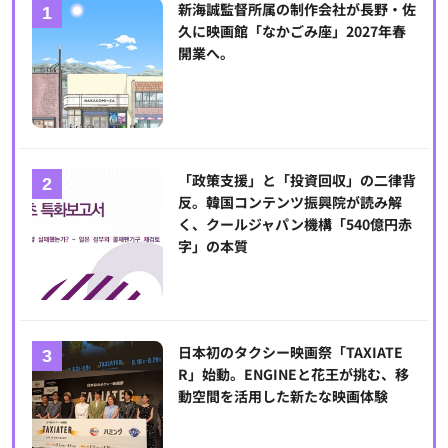
新海誠監督所属の制作会社が長野・佐
久に映画館「なかごみ座」2027年春
開業へ。
「政策支援」と「投資回収」の二律背
反。韓国コンテンツ振興院が読み解
く、クールジャパン機構「540億円赤
字」の本質
日本初のタクシー映画祭「TAXIATE
R」始動。ENGINEと花王が挑む、移
動空間を活用した新たな映画体験