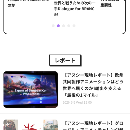
世界と戦うための次の一
重要性
のか
手Dialogue for BRANC
#6
1
2
3
4
5
レポート
【アヌシー現地レポート】欧州
共同製作アニメーションはどう
世界へ届くのか?輸出を支える
「最後の1マイル」
2026.8.5 Wed 12:00
【アヌシー現地レポート】グロ
ーバル・アニメ・チャレンジ参