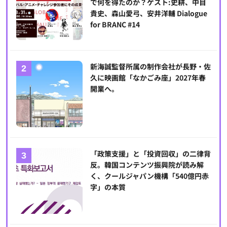
で何を得たのか？ゲスト:史耕、中目
貴史、森山愛弓、安井洋輔 Dialogue
for BRANC #14
新海誠監督所属の制作会社が長野・佐
久に映画館「なかごみ座」2027年春
開業へ。
「政策支援」と「投資回収」の二律背
反。韓国コンテンツ振興院が読み解
く、クールジャパン機構「540億円赤
字」の本質