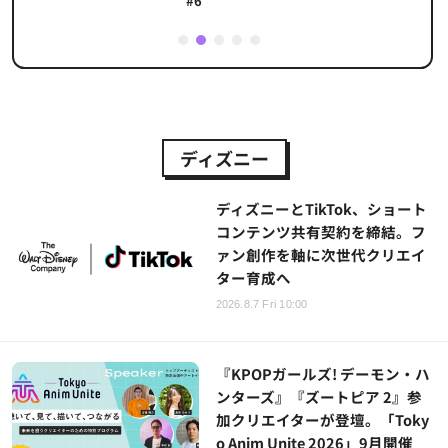
#6
1
2
3
4
5
ディズニー
ディズニーとTikTok、ショート
コンテンツ共有契約を締結。フ
ァン創作を軸に次世代クリエイ
ター育成へ
2026.8.7 Fri 10:00
『KPOPガールズ! デーモン・ハ
ンターズ』『ズートピア 2』参
加クリエイターが登壇。「Toky
o Anim Unite 2026」9月開催