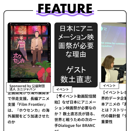
イベント
Sponsored by 公益財団
法人 ユニジャパン
イベント
【イベントレポ
メ
企画開発から海外展開ま
【🎥イベント動画配信開
界的データ企業
適
で伴走支援。長編アニメ
始】なぜ日本にアニメー
本アニメの「真
プ
支援「Film Frontier」
ション映画祭が必要なの
とは？ストリー
に
は、『ホウセンカ』の海
か？ 数土直志氏が語る、
代の羅針盤「デ
ソ
外展開をどう加速させた
世界と戦うための次の一
重要性
のか
手Dialogue for BRANC