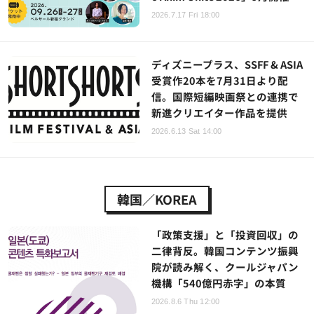
2026.7.17 Fri 18:00
ディズニープラス、SSFF & ASIA
受賞作20本を7月31日より配
信。国際短編映画祭との連携で
新進クリエイター作品を提供
2026.6.13 Sat 14:00
韓国／KOREA
「政策支援」と「投資回収」の
二律背反。韓国コンテンツ振興
院が読み解く、クールジャパン
機構「540億円赤字」の本質
2026.8.6 Thu 12:00