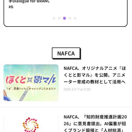
手Dialogue for BRANC
#6
1
2
3
4
5
NAFCA
NAFCA、オリジナルアニメ『ほ
くとと影マル』を公開。アニメ
ーター育成の教材として活用へ
2026.6.9 Tue 9:00
NAFCA、「知的財産推進計画20
26」に意見書提出。AI偏重が招
くブランド毀損と「人材枯渇」