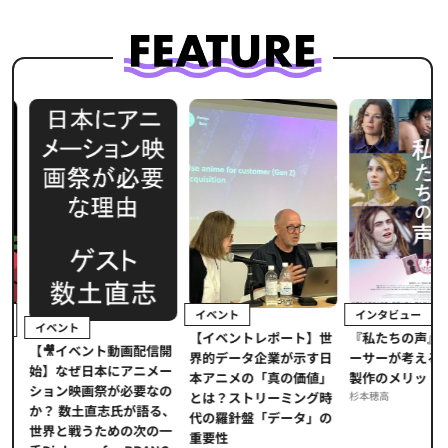
イベント
インタビュー
イベント
【イベントレポート】世
ま
『私たちの声』
【🎥イベント動画配信開
界的データ企業が示す日
メ
ーサーが考える
始】なぜ日本にアニメー
本アニメの「真の価値」
」
製作のメリット
ション映画祭が必要なの
とは？ストリーミング時
海
杉本穂高
か？ 数土直志氏が語る、
代の羅針盤「データ」の
た
世界と戦うための次の一
重要性