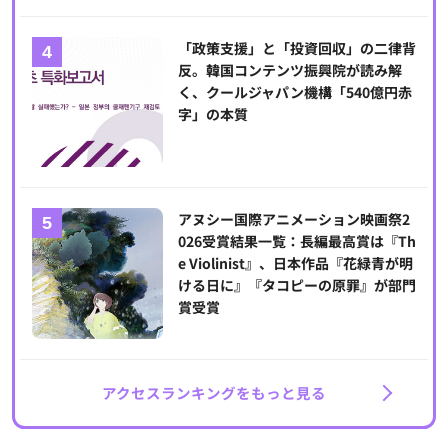
「政策支援」と「投資回収」の二律背
反。韓国コンテンツ振興院が読み解
く、クールジャパン機構「540億円赤
字」の本質
アヌシー国際アニメーション映画祭2
026受賞結果一覧：長編最高賞は『Th
e Violinist』、日本作品『花緑青が明
ける日に』『タコピーの原罪』が部門
賞受賞
アクセスランキングをもっと見る