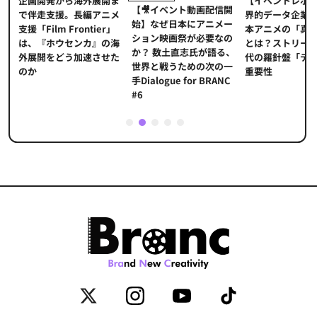
【イベントレポ
メ
企画開発から海外展開ま
【🎥イベント動画配信開
界的データ企業
適
で伴走支援。長編アニメ
始】なぜ日本にアニメー
本アニメの「真
プ
支援「Film Frontier」
ション映画祭が必要なの
とは？ストリー
に
は、『ホウセンカ』の海
か？ 数土直志氏が語る、
代の羅針盤「デ
ソ
外展開をどう加速させた
世界と戦うための次の一
重要性
のか
手Dialogue for BRANC
#6
1
2
3
4
5