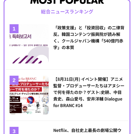
総合ニュースランキング
「政策支援」と「投資回収」の二律背
反。韓国コンテンツ振興院が読み解
く、クールジャパン機構「540億円赤
字」の本質
【8月31日(月) イベント開催】アニメ
監督・プロデューサーたちはアヌシー
で何を得たのか？ゲスト:史耕、中目
貴史、森山愛弓、安井洋輔 Dialogue
for BRANC #14
Netflix、自社史上最長の劇場公開ウ