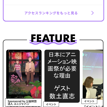
アクセスランキングをもっと見る
イベント
Sponsored by 公益財団
法人 ユニジャパン
イベント
【イベントレポ
メ
企画開発から海外展開ま