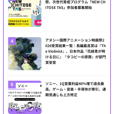
祭、次世代育成プログラム「NEW CH
ITOSE TAS」参加者募集開始
アヌシー国際アニメーション映画祭2
026受賞結果一覧：長編最高賞は『Th
e Violinist』、日本作品『花緑青が明
ける日に』『タコピーの原罪』が部門
賞受賞
ソニー、1Q営業利益40％増で過去最
高。ゲーム・音楽・半導体が牽引、通
期見通しも上方修正