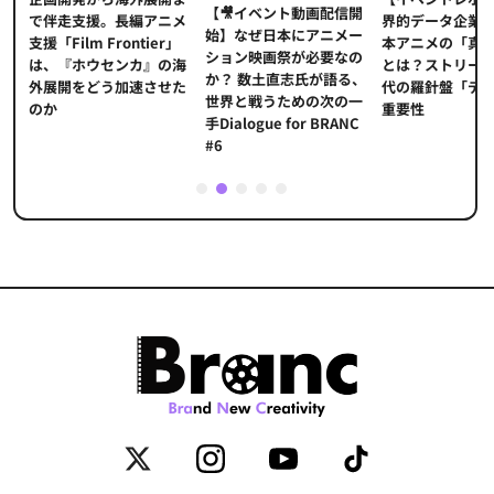
【🎥イベント動画配信開
界的データ企業
適
で伴走支援。長編アニメ
始】なぜ日本にアニメー
本アニメの「真
プ
支援「Film Frontier」
ション映画祭が必要なの
とは？ストリー
に
は、『ホウセンカ』の海
か？ 数土直志氏が語る、
代の羅針盤「デ
ソ
外展開をどう加速させた
世界と戦うための次の一
重要性
のか
手Dialogue for BRANC
#6
1
2
3
4
5