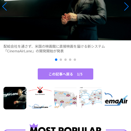
配給会社を通さず、米国の映画館に直接映画を届ける新システム
「CinemaAirLane」の開発開始が発表
この記事へ戻る
1/5