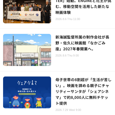
TER」始動。ENGINEと花王が挑
む、移動空間を活用した新たな
映画体験
2026.8.6 Thu 11:00
新海誠監督所属の制作会社が長
野・佐久に映画館「なかごみ
座」2027年春開業へ。
2026.8.6 Thu 9:00
母子世帯の8割超が「生活が苦し
い」。映画を諦める親子にチャ
リティーサンタが「シェアシネ
マ」で約8,000人に無料チケッ
ト提供
2026.7.29 Wed 9:00