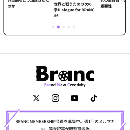
代の羅針盤「デ
ソ
外展開をどう加速させた
世界と戦うための次の一
重要性
のか
手Dialogue for BRANC
#6
1
2
3
4
5
BRANC MEMBERSHIP会員を募集中。週1回のメルマガ
📧、限定記事が閲覧可能📚