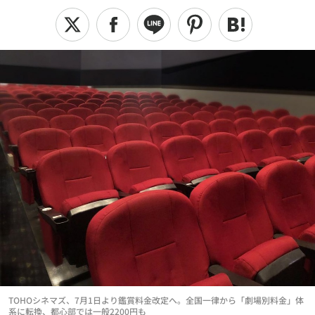
TOHOシネマズ、7月1日より鑑賞料金改定へ。全国一律から「劇場別料金」体
系に転換、都心部では一般2200円も