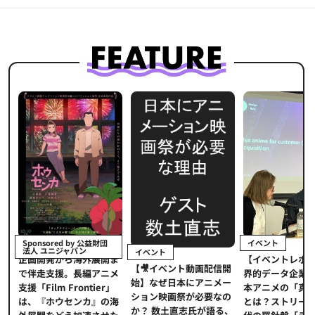
イベント
Sponsored by 公益財団
法人 ユニジャパン
イベント
【イベントレポ
メ
企画開発から海外展開ま
【🎥イベント動画配信開
界的データ企業
適
で伴走支援。長編アニメ
始】なぜ日本にアニメー
本アニメの「真
プ
支援「Film Frontier」
ション映画祭が必要なの
とは？ストリー
に
は、『ホウセンカ』の海
か？ 数土直志氏が語る、