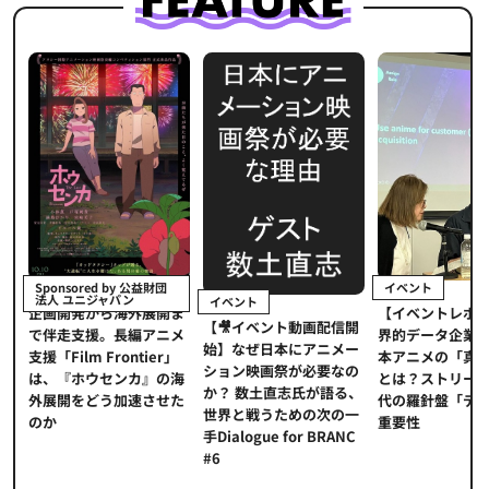
イベント
Sponsored by 公益財団
法人 ユニジャパン
イベント
【イベントレポ
メ
企画開発から海外展開ま
【🎥イベント動画配信開
界的データ企業
適
で伴走支援。長編アニメ
始】なぜ日本にアニメー
本アニメの「真
プ
支援「Film Frontier」
ション映画祭が必要なの
とは？ストリー
に
は、『ホウセンカ』の海
か？ 数土直志氏が語る、
代の羅針盤「デ
ソ
外展開をどう加速させた
世界と戦うための次の一
重要性
のか
手Dialogue for BRANC
#6