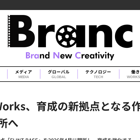
メディア
グローバル
テクノロジー
働き
MEDIA
GLOBAL
TECH
WORKS
overWorks、育成の新拠点とな
開所へ