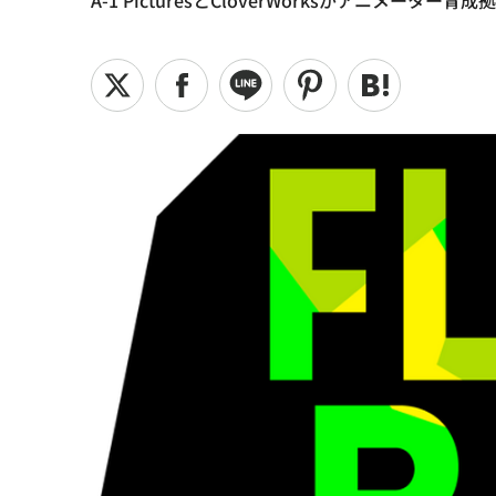
A-1 PicturesとCloverWorksがアニメータ