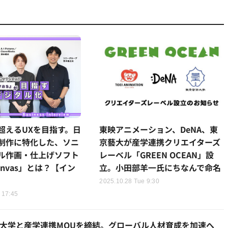
超えるUXを目指す。日
東映アニメーション、DeNA、東
制作に特化した、ソニ
京藝大が産学連携クリエイターズ
ル作画・仕上げソフト
レーベル「GREEN OCEAN」設
Canvas」とは？【イン
立。小田部羊一氏にちなんで命名
2025.10.28 Tue 9:30
 17:45
サン大学と産学連携MOUを締結。グローバル人材育成を加速へ