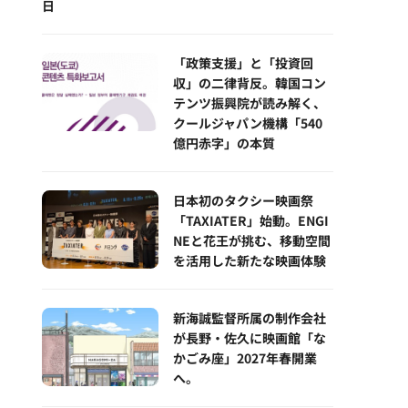
日
「政策支援」と「投資回
収」の二律背反。韓国コン
テンツ振興院が読み解く、
クールジャパン機構「540
億円赤字」の本質
日本初のタクシー映画祭
「TAXIATER」始動。ENGI
NEと花王が挑む、移動空間
を活用した新たな映画体験
新海誠監督所属の制作会社
が長野・佐久に映画館「な
かごみ座」2027年春開業
へ。