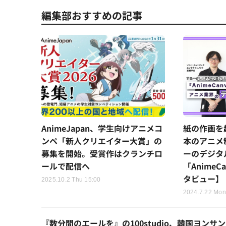
編集部おすすめの記事
AnimeJapan、学生向けアニメコ
紙の作画を
ンペ「新人クリエイター大賞」の
本のアニメ
募集を開始。受賞作はクランチロ
ーのデジタ
ールで配信へ
「Anime
タビュー】
2025.10.2 Thu 15:00
2024.7.22 Mon
『数分間のエールを』の100studio、韓国ヨン