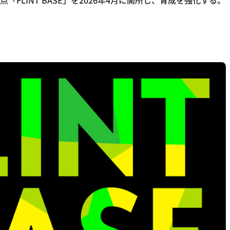
ー育成拠点「FLINT BASE」を2026年4月に開所し、育成を強化する。