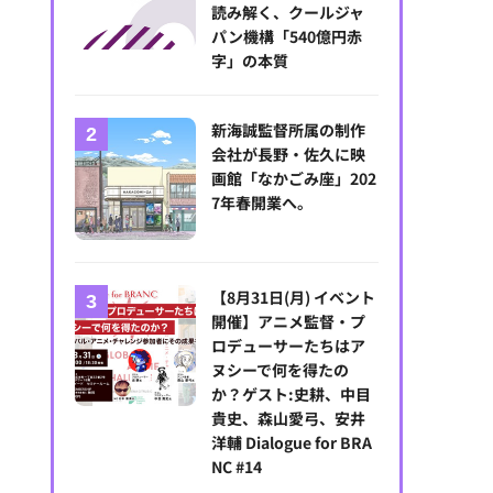
読み解く、クールジャ
パン機構「540億円赤
字」の本質
新海誠監督所属の制作
会社が長野・佐久に映
画館「なかごみ座」202
7年春開業へ。
【8月31日(月) イベント
開催】アニメ監督・プ
ロデューサーたちはア
ヌシーで何を得たの
か？ゲスト:史耕、中目
貴史、森山愛弓、安井
洋輔 Dialogue for BRA
NC #14