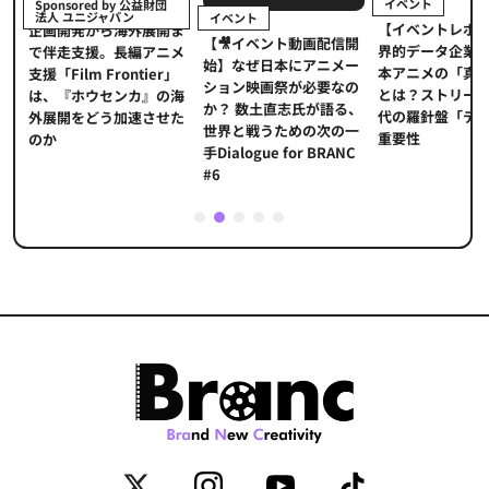
イベント
Sponsored by 公益財団
法人 ユニジャパン
イベント
【イベントレポ
メ
企画開発から海外展開ま
【🎥イベント動画配信開
界的データ企業
適
で伴走支援。長編アニメ
始】なぜ日本にアニメー
本アニメの「真
プ
支援「Film Frontier」
ション映画祭が必要なの
とは？ストリー
に
は、『ホウセンカ』の海
か？ 数土直志氏が語る、
代の羅針盤「デ
ソ
外展開をどう加速させた
世界と戦うための次の一
重要性
のか
手Dialogue for BRANC
#6
1
2
3
4
5