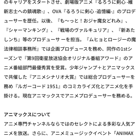
のキャリアをスタートさせ、劇場版アニメ『るろうに剣心 -維
新志士への鎮魂歌-』、OVA『るろうに剣心 -追憶編-』のプロデ
ューサーを歴任。以後、『も～っと！おジャ魔女どれみ』、
『シャーマンキング』、『戦場のヴァルキュリア』、『新あた
しンち』等のプロデューサ ーを担当。『ムヒョとロージーの魔
法律相談事務所』では企画プロデュースを務め、同作の1stシ
ーズンで『第9回衛星放送協会オリジナル番組アワード』のア
ニメ番組部門最優秀賞を受賞。少年ジャンプ＋とアニマックス
で共催した『アニメシナリオ大賞』では総合プロデューサーを
務め『ルガーコード 1951』のコミカライズ化とアニメ化を手
掛ける。現在アニマックスでアニメプロデューサーを務める。
アニマックスについて
アニメ専門チャンネルならではのセレクトによる多彩な人気ア
ニメを放送。さらに、アニメミュージックイベント「ANIMAX