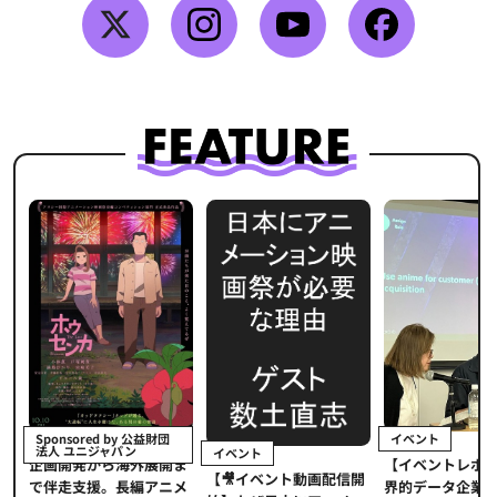
イベント
Sponsored by 公益財団
法人 ユニジャパン
イベント
【イベントレポ
メ
企画開発から海外展開ま
【🎥イベント動画配信開
界的データ企業
適
で伴走支援。長編アニメ