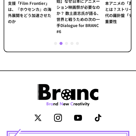
始】なぜ日本にアニメー
本アニメの「真
プ
支援「Film Frontier」
ション映画祭が必要なの
とは？ストリー
に
は、『ホウセンカ』の海
か？ 数土直志氏が語る、
代の羅針盤「デ
ソ
外展開をどう加速させた
世界と戦うための次の一
重要性
のか
手Dialogue for BRANC
#6
1
2
3
4
5