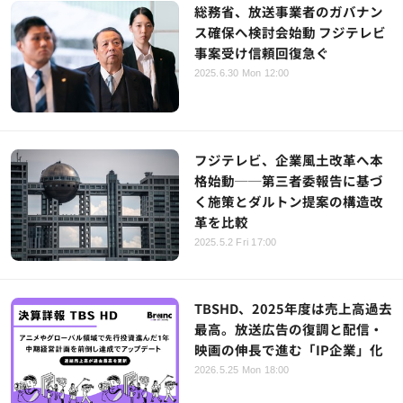
総務省、放送事業者のガバナン
ス確保へ検討会始動 フジテレビ
事案受け信頼回復急ぐ
2025.6.30 Mon 12:00
フジテレビ、企業風土改革へ本
格始動──第三者委報告に基づ
く施策とダルトン提案の構造改
革を比較
2025.5.2 Fri 17:00
TBSHD、2025年度は売上高過去
最高。放送広告の復調と配信・
映画の伸長で進む「IP企業」化
2026.5.25 Mon 18:00