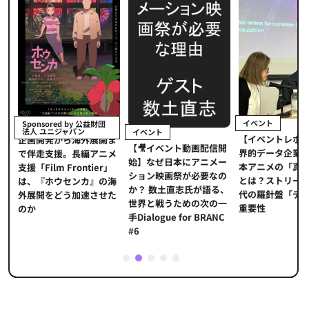
イベント
Sponsored by 公益財団
法人 ユニジャパン
イベント
【イベントレポ
メ
企画開発から海外展開ま
【🎥イベント動画配信開
界的データ企業
適
で伴走支援。長編アニメ
始】なぜ日本にアニメー
本アニメの「真
プ
支援「Film Frontier」
ション映画祭が必要なの
とは？ストリー
に
は、『ホウセンカ』の海
か？ 数土直志氏が語る、
代の羅針盤「デ
ソ
外展開をどう加速させた
世界と戦うための次の一
重要性
のか
手Dialogue for BRANC
#6
1
2
3
4
5