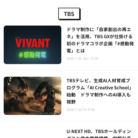
TBS
ドラマ制作に「自家創出の再エ
ネ」を活用、TBS GXが仕掛ける
初のドラマコラボ企画「#感動発
電」とは
2026.7.26 Sun 14:30
TBSテレビ、生成AI人材育成プ
ログラム「AI Creative School」
始動 ドラマ制作へのAI導入も
視野
2026.7.10 Fri 9:00
U-NEXT HD、TBSホールディン