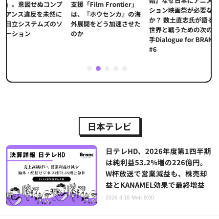
始】なぜ日本にアニメー
本アニメの「
コンプ
支援「Film Frontier」
ション映画祭が必要なの
とは？ストリ
未然に
は、『ホウセンカ』の海
か？ 数土直志氏が語る、
代の羅針盤「
ズのソ
外展開をどう加速させた
世界と戦うための次の一
重要性
のか
手Dialogue for BRANC
#6
1
2
3
4
5
日本テレビ
日テレHD、2026年度第1四半期
は純利益53.2%増の226億円。
W杯放送で営業減益も、株売却
益とKANAMEL効果で最終増益
2026.8.10 Mon 9:00