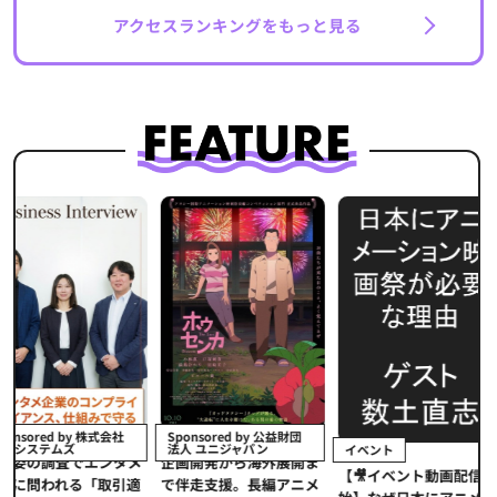
アクセスランキングをもっと見る
イベント
式会社
Sponsored by 公益財団
法人 ユニジャパン
イベント
【イベントレ
ンタメ
企画開発から海外展開ま
【🎥イベント動画配信開
界的データ企
取引適
で伴走支援。長編アニメ