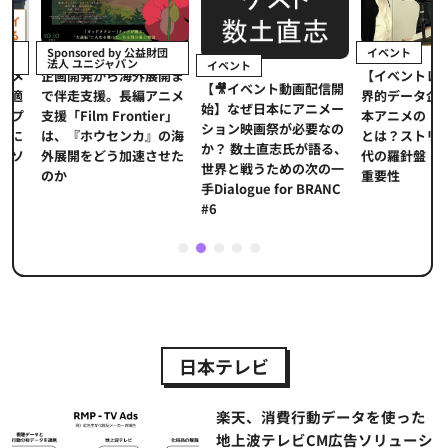
イベント
Sponsored by 公益財団
法人 ユニジャパン
イベント
【イベントレポ
メ
企画開発から海外展開ま
【🎥イベント動画配信開
界的データ企業
適
で伴走支援。長編アニメ
始】なぜ日本にアニメー
本アニメの「真
プ
支援「Film Frontier」
ション映画祭が必要なの
とは？ストリー
に
は、『ホウセンカ』の海
か？ 数土直志氏が語る、
代の羅針盤「デ
ソ
外展開をどう加速させた
世界と戦うための次の一
重要性
のか
手Dialogue for BRANC
#6
1
2
3
4
5
日本テレビ
楽天、消費行動データを使った
地上波テレビCM広告ソリューシ