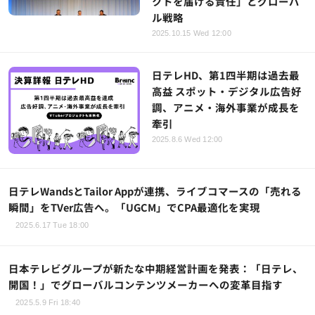
クトを届ける責任」とグローバ
ル戦略
2025.10.15 Wed 12:00
日テレHD、第1四半期は過去最
高益 スポット・デジタル広告好
調、アニメ・海外事業が成長を
牽引
2025.8.6 Wed 12:00
日テレWandsとTailor Appが連携、ライブコマースの「売れる
瞬間」をTVer広告へ。「UGCM」でCPA最適化を実現
2025.6.17 Tue 18:00
日本テレビグループが新たな中期経営計画を発表：「日テレ、
開国！」でグローバルコンテンツメーカーへの変革目指す
2025.5.9 Fri 18:40